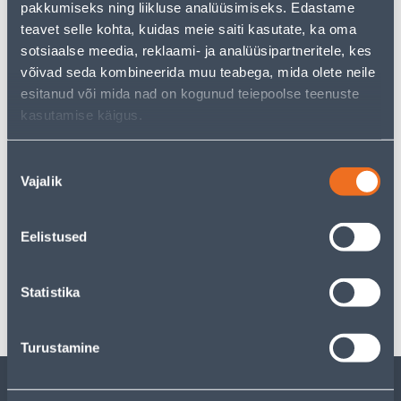
pakkumiseks ning liikluse analüüsimiseks. Edastame
just as much joy!
teavet selle kohta, kuidas meie saiti kasutate, ka oma
But your shopping pleasure doesn't have to end here -
sotsiaalse meedia, reklaami- ja analüüsipartneritele, kes
you can continue your research by returning
to the
homepage
or use our powerful search function to
võivad seda kombineerida muu teabega, mida olete neile
discover even more great options. Happy shopping!
esitanud või mida nad on kogunud teiepoolse teenuste
kasutamise käigus.
Delivery is not possible
Nõusoleku
Vajalik
valik
Eelistused
Specification
Statistika
Transport
Turustamine