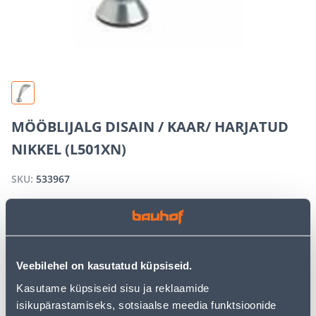
MÖÖBLIJALG DISAIN / KAAR/ HARJATUD
NIKKEL (L501XN)
SKU:
533967
OUT OF STOCK
Veebilehel on kasutatud küpsiseid.
We apologize, but we inform you that the desired
product is currently temporarily out of stock due to
Kasutame küpsiseid sisu ja reklaamide
high demand. However, we offer excellent alternatives
isikupärastamiseks, sotsiaalse meedia funktsioonide
from the same
product category
, which can bring you