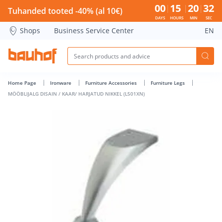
MÖÖBLIJALG DISAIN / KAAR/ HARJATUD NIKKEL (L501XN) - B
00
15
20
31
Tuhanded tooted -40% (al 10€)
DAYS
HOURS
MIN
SEC
Shops
Business Service Center
EN
Home Page
Ironware
Furniture Accessories
Furniture Legs
MÖÖBLIJALG DISAIN / KAAR/ HARJATUD NIKKEL (L501XN)