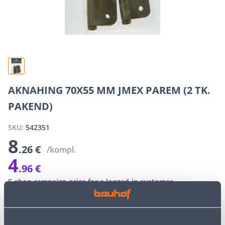
AKNAHING 70X55 MM JMEX PAREM (2 TK.
PAKEND)
SKU:
542351
8
.26 €
/kompl.
4
.96 €
E-shop campaign price for a logged-in customer
Discount
3
.
30 €
(40%)
The special prices of the online store may differ from the prices of
the regular store