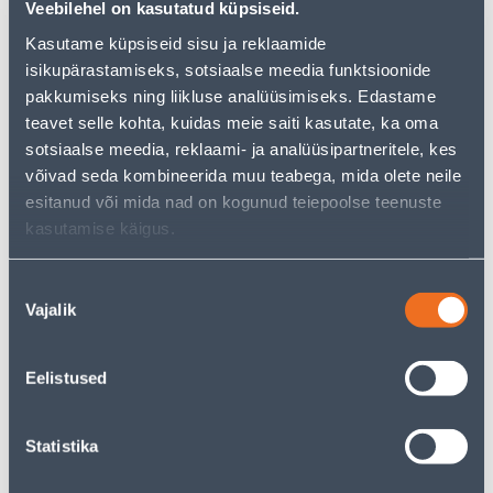
Veebilehel on kasutatud küpsiseid.
−
+
ADD TO CART
Kasutame küpsiseid sisu ja reklaamide
isikupärastamiseks, sotsiaalse meedia funktsioonide
pakkumiseks ning liikluse analüüsimiseks. Edastame
teavet selle kohta, kuidas meie saiti kasutate, ka oma
See availability
sotsiaalse meedia, reklaami- ja analüüsipartneritele, kes
võivad seda kombineerida muu teabega, mida olete neile
esitanud või mida nad on kogunud teiepoolse teenuste
Courier service to home from 3,69 € from 2-5 tööpäeva
kasutamise käigus.
Parcel machine from 2,29 € from 2-5 tööpäeva
Nõusoleku
Vajalik
Pick up from the store from 08.08.2026
valik
Eelistused
Description
Statistika
Specification