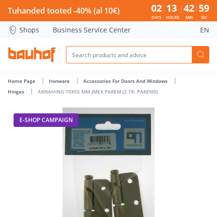
AKNAHING 70X55 MM JMEX PAREM (2 TK. PAKEND) - Bauhof 
02
13
42
59
Tuhanded tooted -40% (al 10€)
DAYS
HOURS
MIN
SEC
Shops
Business Service Center
EN
Home Page
Ironware
Accessories For Doors And Windows
Hinges
AKNAHING 70X55 MM JMEX PAREM (2 TK. PAKEND)
E-SHOP CAMPAIGN