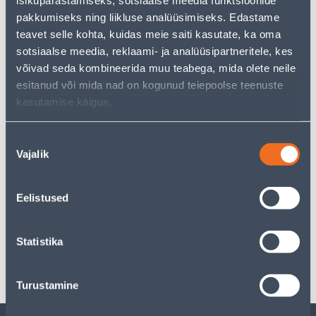
pakkumiseks ning liikluse analüüsimiseks. Edastame
teavet selle kohta, kuidas meie saiti kasutate, ka oma
sotsiaalse meedia, reklaami- ja analüüsipartneritele, kes
See availability
võivad seda kombineerida muu teabega, mida olete neile
esitanud või mida nad on kogunud teiepoolse teenuste
kasutamise käigus.
Courier service to home from 4,19 € from 2-5 tööpäeva
Nõusoleku
Pick up from the store from 06.08.2026
Vajalik
valik
Eelistused
Specification
Statistika
Transport
Turustamine