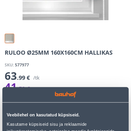
RULOO Ø25MM 160X160CM HALLIKAS
SKU:
577977
63
.99 €
/tk
41
.59 €
E-shop campaign price for a logged-in customer
Discount
22
.
40 €
(35%)
The special prices of the online store may differ from the prices of
the regular store
Veebilehel on kasutatud küpsiseid.
Kasutame küpsiseid sisu ja reklaamide
−
+
ADD TO CART
isikupärastamiseks, sotsiaalse meedia funktsioonide