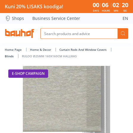
RULOO Ø25MM 160X160CM HALLIKAS - Bauhof has loaded
00
06
02
19
Kuni 20% LISAKS koodiga!
DAYS
HOURS
MIN
SEC
Shops
Business Service Center
EN
Home Page
Home & Decor
Curtain Rods And Window Covers
Blinds
RULOO Ø25MM 160X160CM HALLIKAS
E-SHOP CAMPAIGN