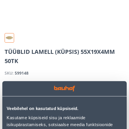
TÜÜBLID LAMELL (KÜPSIS) 55X19X4MM
50TK
SKU:
599148
OUT OF STOCK
Veebilehel on kasutatud küpsiseid.
We apologize, but we inform you that the desired
product is currently temporarily out of stock due to
Kasutame küpsiseid sisu ja reklaamide
high demand. However, we offer excellent alternatives
isikupärastamiseks, sotsiaalse meedia funktsioonide
from the same
product category
, which can bring you