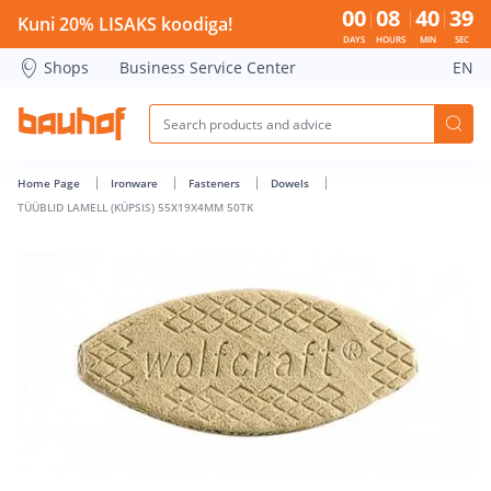
TÜÜBLID LAMELL (KÜPSIS) 55X19X4MM 50TK - Bauhof has l
00
08
40
38
Kuni 20% LISAKS koodiga!
DAYS
HOURS
MIN
SEC
Shops
Business Service Center
EN
Home Page
Ironware
Fasteners
Dowels
TÜÜBLID LAMELL (KÜPSIS) 55X19X4MM 50TK