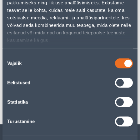
pakkumiseks ning liikluse analüüsimiseks. Edastame
just as much joy!
teavet selle kohta, kuidas meie saiti kasutate, ka oma
But your shopping pleasure doesn't have to end here -
sotsiaalse meedia, reklaami- ja analüüsipartneritele, kes
you can continue your research by returning
to the
homepage
or use our powerful search function to
võivad seda kombineerida muu teabega, mida olete neile
discover even more great options. Happy shopping!
esitanud või mida nad on kogunud teiepoolse teenuste
kasutamise käigus.
Delivery is not possible
Nõusoleku
Vajalik
valik
Eelistused
Specification
Statistika
Transport
Turustamine