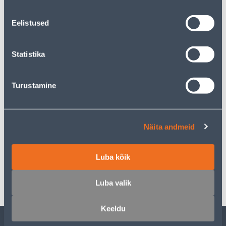
17
.76 €
Monthly payment
Eelistused
Courier service to home from 4,99 € from 2-5 tööpäeva
Statistika
Pick up from the store from 08.08.2026
Turustamine
Description
Näita andmeid
Specification
Luba kõik
Transport
Luba valik
Keeldu