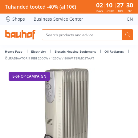
ÕLIRADIAATOR 9 RIBI 2000W / 1200W / 800W TERMOSTAAT -
02
10
27
29
Tuhanded tooted -40% (al 10€)
DAYS
HOURS
MIN
SEC
Shops
Business Service Center
EN
Home Page
Electricity
Electric Heating Equipment
Oil Radiators
ÕLIRADIAATOR 9 RIBI 2000W / 1200W / 800W TERMOSTAAT
E-SHOP CAMPAIGN