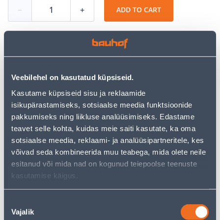
−
+
ADD TO CART
See availability
Veebilehel on kasutatud küpsiseid.
• Kolm võimsusastet: 2000 W, 1200 W, 800 W.
Kasutame küpsiseid sisu ja reklaamide
• 9 ribi.
isikupärastamiseks, sotsiaalse meedia funktsioonide
• Termostaat, ülekuumenemiskaitse, märgutuli ja
pakkumiseks ning liikluse analüüsimiseks. Edastame
ümberkukkumiskaitse.
teavet selle kohta, kuidas meie saiti kasutate, ka oma
• 14-päevane tagastusõigus.
sotsiaalse meedia, reklaami- ja analüüsipartneritele, kes
võivad seda kombineerida muu teabega, mida olete neile
esitanud või mida nad on kogunud teiepoolse teenuste
Installment calculator
kasutamise käigus.
Deposit
Payments
Nõusoleku
Vajalik
valik