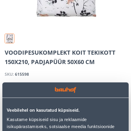
VOODIPESUKOMPLEKT KOIT TEKIKOTT
150X210, PADJAPÜÜR 50X60 CM
SKU:
615598
OUT OF STOCK
Veebilehel on kasutatud küpsiseid.
We apologize, but we inform you that the desired
product is currently temporarily out of stock due to
Kasutame küpsiseid sisu ja reklaamide
high demand. However, we offer excellent alternatives
isikupärastamiseks, sotsiaalse meedia funktsioonide
from the same
product category
, which can bring you