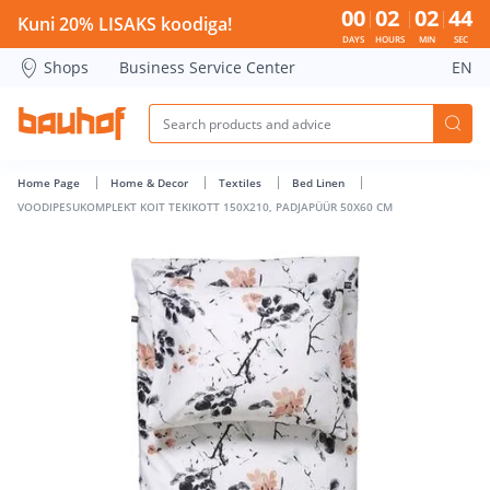
VOODIPESUKOMPLEKT KOIT TEKIKOTT 150X210, PADJAPÜÜR 
00
02
02
43
Kuni 20% LISAKS koodiga!
DAYS
HOURS
MIN
SEC
Shops
Business Service Center
EN
Home Page
Home & Decor
Textiles
Bed Linen
VOODIPESUKOMPLEKT KOIT TEKIKOTT 150X210, PADJAPÜÜR 50X60 CM