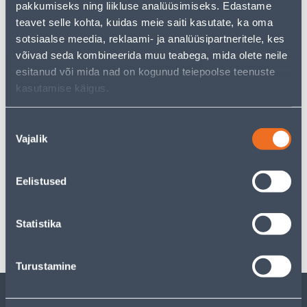
pakkumiseks ning liikluse analüüsimiseks. Edastame
just as much joy!
teavet selle kohta, kuidas meie saiti kasutate, ka oma
But your shopping pleasure doesn't have to end here -
sotsiaalse meedia, reklaami- ja analüüsipartneritele, kes
you can continue your research by returning
to the
homepage
or use our powerful search function to
võivad seda kombineerida muu teabega, mida olete neile
discover even more great options. Happy shopping!
esitanud või mida nad on kogunud teiepoolse teenuste
kasutamise käigus.
Delivery is not possible
Nõusoleku
Vajalik
valik
Eelistused
Specification
Statistika
Transport
Turustamine