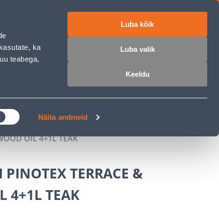
Luba kõik
ET
RU
EN
de
kasutate, ka
Luba valik
muu teabega,
Login
Wishlist
Cart
Keeldu
MASTERS CLUB
GARDEN PARADISE
Näita andmeid
WOOD OIL 4+1L TEAK
 PINOTEX TERRACE &
 4+1L TEAK