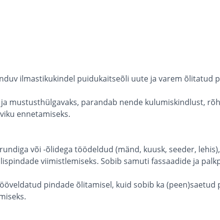
duv ilmastikukindel puidukaitseõli uute ja varem õlitatud p
ja mustusthülgavaks, parandab nende kulumiskindlust, rõhut
leviku ennetamiseks.
rundiga või -õlidega töödeldud (mänd, kuusk, seeder, lehi
 välispindade viimistlemiseks. Sobib samuti fassaadide ja pal
öveldatud pindade õlitamisel, kuid sobib ka (peen)saetud 
miseks.