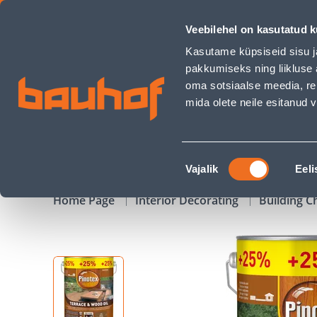
PUIDUÕLI PINOTEX TERRACE & WOOD OIL 4+1L TEAK - Bauho
Veebilehel on kasutatud k
Shops
Business Service Center
Customer Ser
Kasutame küpsiseid sisu j
pakkumiseks ning liikluse 
oma sotsiaalse meedia, re
mida olete neile esitanud
PRODUCTS
CAMPAIGNS
Nõusoleku
Vajalik
Eeli
valik
Home Page
Interior Decorating
Building C