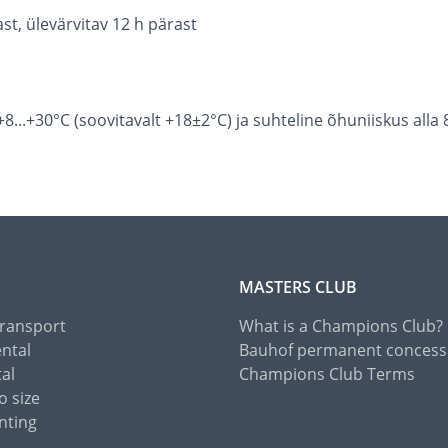
st, ülevärvitav 12 h pärast
...+30°C (soovitavalt +18±2°C) ja suhteline õhuniiskus alla
MASTERS CLUB
Transport
What is a Champions Club?
ental
Bauhof permanent concess
tal
Champions Club Terms
o size
nting