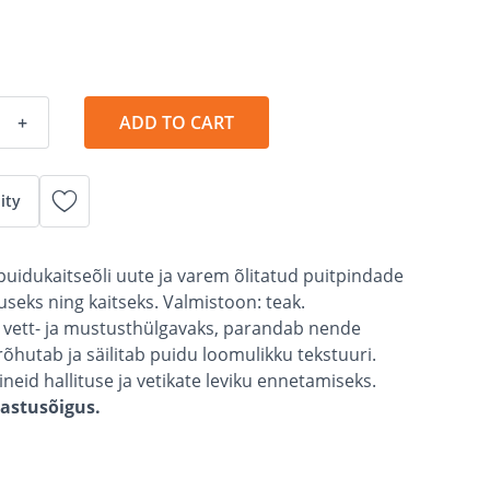
+
ADD TO CART
ity
 puidukaitseõli uute ja varem õlitatud puitpindade
luseks ning kaitseks. Valmistoon: teak.
vett- ja mustusthülgavaks, parandab nende
rõhutab ja säilitab puidu loomulikku tekstuuri.
ineid hallituse ja vetikate leviku ennetamiseks.
gastusõigus.