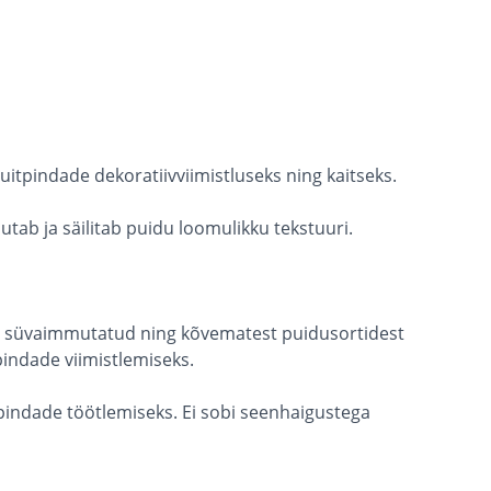
uitpindade dekoratiivviimistluseks ning kaitseks.
ab ja säilitab puidu loomulikku tekstuuri.
s), süvaimmutatud ning kõvematest puidusortidest
kpindade viimistlemiseks.
pindade töötlemiseks. Ei sobi seenhaigustega