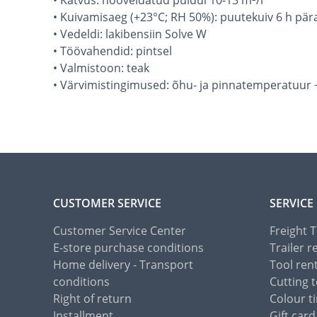
• Katvus: hööveldatud puidul 10-13 m²/l
• Kuivamisaeg (+23°C; RH 50%): puutekuiv 6 h pära
• Vedeldi: lakibensiin Solve W
• Töövahendid: pintsel
• Valmistoon: teak
• Värvimistingimused: õhu- ja pinnatemperatuur +8
CUSTOMER SERVICE
SERVICE
Customer Service Center
Freight 
E-store purchase conditions
Trailer r
Home delivery - Transport
Tool ren
conditions
Cutting t
Right of return
Colour ti
Installment
Gift card