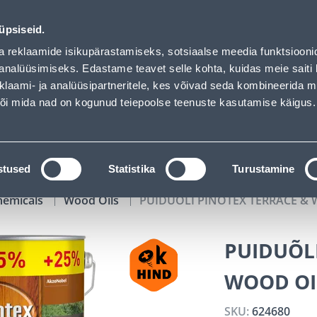
f has loaded
02
09
00
24
Tuhanded tooted -40% (al 10€)
DAYS
HOURS
MIN
SEC
üpsiseid.
vice
Services
Job offers
a reklaamide isikupärastamiseks, sotsiaalse meedia funktsiooni
analüüsimiseks. Edastame teavet selle kohta, kuidas meie saiti 
klaami- ja analüüsipartneritele, kes võivad seda kombineerida 
SEARCH
 või mida nad on kogunud teiepoolse teenuste kasutamise käigus.
CATALOGS
TOOL RENTAL
INSTALLMENT
stused
Statistika
Turustamine
hemicals
Wood Oils
PUIDUÕLI PINOTEX TERRACE & 
PUIDUÕLI
WOOD OIL
SKU:
624680