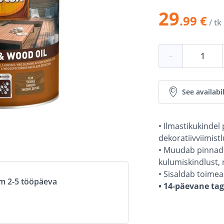
29
.99 €
/ tk
−
See availabil
• Ilmastikukindel
dekoratiivviimist
• Muudab pinnad 
kulumiskindlust, 
• Sisaldab toimea
om 2-5 tööpäeva
• 14-päevane ta