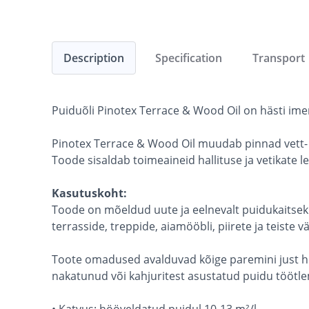
Description
Specification
Transport
Puiduõli Pinotex Terrace & Wood Oil on hästi imen
Pinotex Terrace & Wood Oil muudab pinnad vett- 
Toode sisaldab toimeaineid hallituse ja vetikate 
Kasutuskoht:
Toode on mõeldud uute ja eelnevalt puidukaitsek
terrasside, treppide, aiamööbli, piirete ja teiste
Toote omadused avalduvad kõige paremini just hö
nakatunud või kahjuritest asustatud puidu töötle