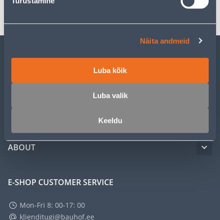
Turustamine
Transport
Näita andmeid
CUSTOMER SERVICE
Luba kõik
SERVICE
Luba valik
MASTERS CLUB
Keeldu
ABOUT
E-SHOP CUSTOMER SERVICE
Mon-Fri 8: 00-17: 00
klienditugi@bauhof.ee