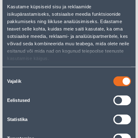
just as much joy!
Kasutame küpsiseid sisu ja reklaamide
But your shopping pleasure doesn't have to end here -
isikupärastamiseks, sotsiaalse meedia funktsioonide
you can continue your research by returning
to the
pakkumiseks ning liikluse analüüsimiseks. Edastame
homepage
or use our powerful search function to
teavet selle kohta, kuidas meie saiti kasutate, ka oma
discover even more great options. Happy shopping!
sotsiaalse meedia, reklaami- ja analüüsipartneritele, kes
võivad seda kombineerida muu teabega, mida olete neile
• 6+1 valgusallikaga SMD LED töölamp.
esitanud või mida nad on kogunud teiepoolse teenuste
• Integreeritud 3,7V 2,0Ah liitiumioonaku.
kasutamise käigus.
Nõusoleku
Delivery is not possible
Vajalik
valik
Eelistused
Description
Statistika
Specification