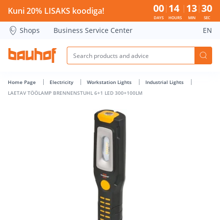
LAETAV TÖÖLAMP BRENNENSTUHL 6+1 LED 300+100LM - Bau
00
14
13
30
Kuni 20% LISAKS koodiga!
DAYS
HOURS
MIN
SEC
Shops
Business Service Center
EN
Home Page
Electricity
Workstation Lights
Industrial Lights
LAETAV TÖÖLAMP BRENNENSTUHL 6+1 LED 300+100LM