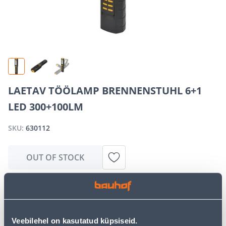
LAETAV TÖÖLAMP BRENNENSTUHL 6+1
LED 300+100LM
SKU:
630112
OUT OF STOCK
We apologize, but we inform you that the desired
product is currently temporarily out of stock due to
high demand. However, we offer excellent alternatives
Veebilehel on kasutatud küpsiseid.
from the same
product category
, which can bring you