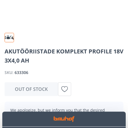
AKUTÖÖRIISTADE KOMPLEKT PROFILE 18V
3X4,0 AH
SKU:
633306
OUT OF STOCK
We apologize, but we inform you that the desired
product is currently temporarily out of stock due to
high demand. However, we offer excellent alternatives
from the same
product category
, which can bring you