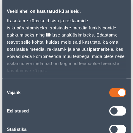
just as much joy!
But your shopping pleasure doesn't have to end here -
Veebilehel on kasutatud küpsiseid.
you can continue your research by returning
to the
Kasutame küpsiseid sisu ja reklaamide
homepage
or use our powerful search function to
isikupärastamiseks, sotsiaalse meedia funktsioonide
discover even more great options. Happy shopping!
pakkumiseks ning liikluse analüüsimiseks. Edastame
teavet selle kohta, kuidas meie saiti kasutate, ka oma
• Boschi akutööriistade komplekt 18 V
sotsiaalse meedia, reklaami- ja analüüsipartneritele, kes
• Komplektis 5 kasulikku tööriista Bochi profisarjast
võivad seda kombineerida muu teabega, mida olete neile
• Komplekti kuuluvad: akutrell, akuketaslõõikur,
esitanud või mida nad on kogunud teiepoolse teenuste
akuketassaag, akutikksaag ja akuuniversaalsaag
kasutamise käigus.
• 2-aastane garantii
• 14-päevane tagastusõigus.
Nõusoleku
Vajalik
valik
Delivery is not possible
Eelistused
Statistika
Description