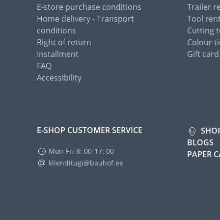
E-store purchase conditions
Trailer r
Home delivery - Transport
Tool ren
conditions
Cutting t
Right of return
Colour ti
Installment
Gift card
FAQ
Accessibility
E-SHOP CUSTOMER SERVICE
SHO
BLOGS
Mon-Fri 8: 00-17: 00
PAPER 
klienditugi@bauhof.ee