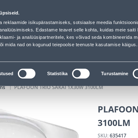
01
23
40
23
Tuhanded tooted -40% (al 10€)
DAYS
HOURS
MIN
SEC
üpsiseid.
vice
Services
Job offers
a reklaamide isikupärastamiseks, sotsiaalse meedia funktsiooni
analüüsimiseks. Edastame teavet selle kohta, kuidas meie saiti 
klaami- ja analüüsipartneritele, kes võivad seda kombineerida 
SEARCH
 või mida nad on kogunud teiepoolse teenuste kasutamise käigus.
CATALOGS
TOOL RENTAL
INSTALLMENT
stused
Statistika
Turustamine
ons
PLAFOON TRIO SAKAI 1X30W 3100LM
PLAFOON
3100LM
SKU:
635417