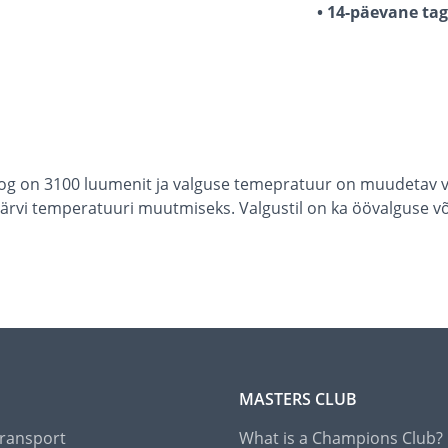
• 14-päevane ta
og on 3100 luumenit ja valguse temepratuur on muudetav v
 värvi temperatuuri muutmiseks. Valgustil on ka öövalguse v
MASTERS CLUB
Transport
What is a Champions Club?