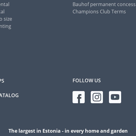
ental
Bauhof permanent concess
tal
Champions Club Terms
o size
nting
FOLLOW US
PS
CATALOG
The largest in Estonia - in every home and garden