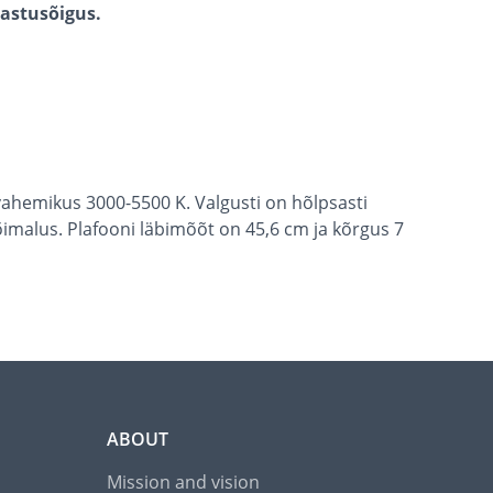
gastusõigus.
ahemikus 3000-5500 K. Valgusti on hõlpsasti
õimalus. Plafooni läbimõõt on 45,6 cm ja kõrgus 7
ABOUT
Mission and vision