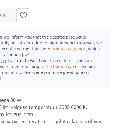
OCK
t we inform you that the desired product is
arily out of stock due to high demand. However, we
alternatives from the same
product category
, which
st as much joy!
g pleasure doesn't have to end here - you can
esearch by returning
to the homepage
or use our
function to discover even more great options.
!
sega 30 W.
0 lm, valguse temperatuur 3000-6000 K.
cm, kõrgus 7 cm.
use värvi temperatuur on juhitav kaasas olevast