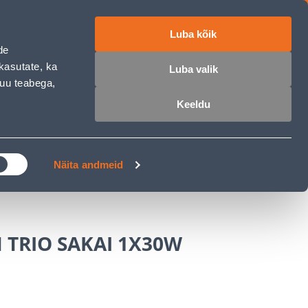
Luba kõik
ET
RU
EN
de
kasutate, ka
Luba valik
muu teabega,
Login
Wishlist
Cart
Keeldu
MASTERS CLUB
GARDEN PARADISE
Näita andmeid
 TRIO SAKAI 1X30W