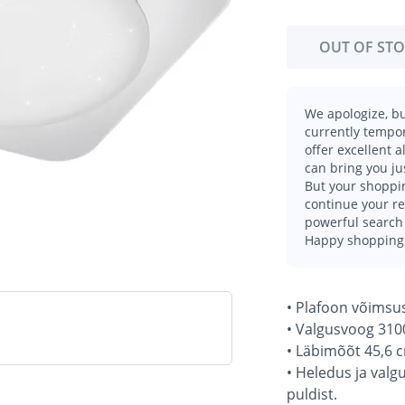
OUT OF ST
We apologize, bu
currently tempor
offer excellent 
can bring you ju
But your shoppin
continue your r
powerful search 
Happy shopping
• Plafoon võimsu
• Valgusvoog 310
• Läbimõõt 45,6 
• Heledus ja valg
puldist.