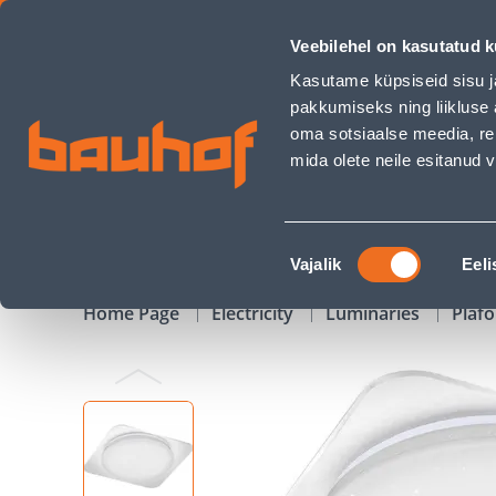
PLAFOON TRIO SAKAI 1X30W 3100LM - Bauhof has loaded
Veebilehel on kasutatud k
Shops
Business Service Center
Customer Ser
Kasutame küpsiseid sisu j
pakkumiseks ning liikluse 
oma sotsiaalse meedia, re
mida olete neile esitanud
PRODUCTS
CAMPAIGNS
Nõusoleku
Vajalik
Eeli
valik
Home Page
Electricity
Luminaries
Plaf