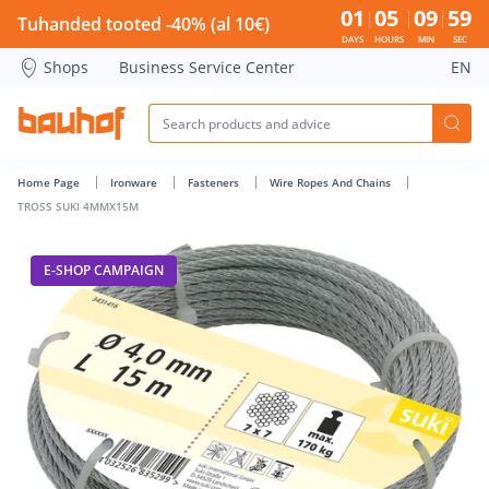
TROSS SUKI 4MMX15M - Bauhof has loaded
01
05
09
59
Tuhanded tooted -40% (al 10€)
DAYS
HOURS
MIN
SEC
Shops
Business Service Center
EN
Home Page
Ironware
Fasteners
Wire Ropes And Chains
TROSS SUKI 4MMX15M
E-SHOP CAMPAIGN