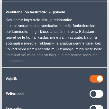
Veebilehel on kasutatud küpsiseid.
Kasutame küpsiseid sisu ja reklaamide
See availability
isikupärastamiseks, sotsiaalse meedia funktsioonide
pakkumiseks ning liikluse analüüsimiseks. Edastame
• Suki terastross (4 mm x 15 m) on tsingitud.
teavet selle kohta, kuidas meie saiti kasutate, ka oma
• Ohutu töötamise koormus on 170 kg, purunemise
sotsiaalse meedia, reklaami- ja analüüsipartneritele, kes
koormus 1000 kg.
võivad seda kombineerida muu teabega, mida olete neile
• 14-päevane tagastusõigus.
esitanud või mida nad on kogunud teiepoolse teenuste
kasutamise käigus.
Courier service to home from 3,69 € from 2-5 tööpäeva
Nõusoleku
Vajalik
Parcel machine from 2,29 € from 2-5 tööpäeva
valik
Pick up from the store from 09.08.2026
Eelistused
Statistika