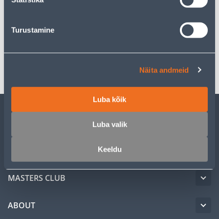
Description
Turustamine
Specification
Transport
Näita andmeid
Luba kõik
CUSTOMER SERVICE
Luba valik
Keeldu
SERVICE
MASTERS CLUB
ABOUT