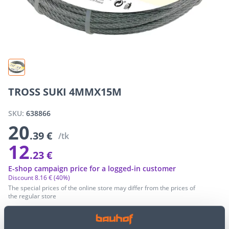
TROSS SUKI 4MMX15M
SKU:
638866
20
.39 €
/tk
12
.23 €
E-shop campaign price for a logged-in customer
Discount
8
.
16 €
(40%)
The special prices of the online store may differ from the prices of
the regular store
−
+
ADD TO CART