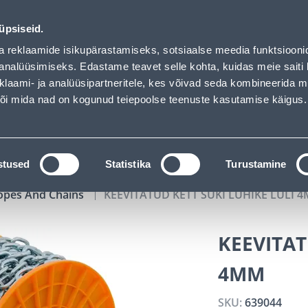
ed
02
09
06
09
Tuhanded tooted -40% (al 10€)
DAYS
HOURS
MIN
SEC
üpsiseid.
vice
Services
Job offers
a reklaamide isikupärastamiseks, sotsiaalse meedia funktsiooni
analüüsimiseks. Edastame teavet selle kohta, kuidas meie saiti 
klaami- ja analüüsipartneritele, kes võivad seda kombineerida 
SEARCH
 või mida nad on kogunud teiepoolse teenuste kasutamise käigus.
CATALOGS
TOOL RENTAL
INSTALLMENT
stused
Statistika
Turustamine
opes And Chains
KEEVITATUD KETT SUKI LÜHIKE LÜLI 
KEEVITAT
4MM
SKU:
639044