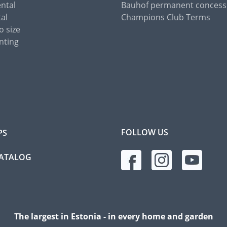
ental
Bauhof permanent concess
tal
Champions Club Terms
o size
nting
FOLLOW US
PS
CATALOG
The largest in Estonia - in every home and garden