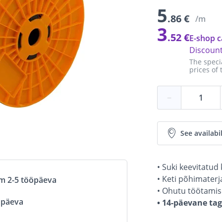
5
.86 €
/m
3
.52 €
E-shop c
Discoun
The speci
prices of 
−
See availabil
• Suki keevitatud 
• Keti põhimaterj
om 2-5 tööpäeva
• Ohutu töötamis
öpäeva
• 14-päevane ta