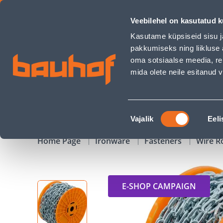
KEEVITATUD KETT SUKI LÜHIKE LÜLI 4MM - Bauhof has load
Veebilehel on kasutatud k
Shops
Business Service Center
Customer Ser
Kasutame küpsiseid sisu j
pakkumiseks ning liikluse 
oma sotsiaalse meedia, re
mida olete neile esitanud
PRODUCTS
CAMPAIGNS
Nõusoleku
Vajalik
Eeli
valik
Home Page
Ironware
Fasteners
Wire R
E-SHOP CAMPAIGN