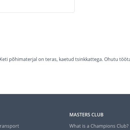
). Keti põhimaterjal on teras, kaetud tsinkkattega. Ohutu 
MASTERS CLUB
Transport
What is a Champions Club?