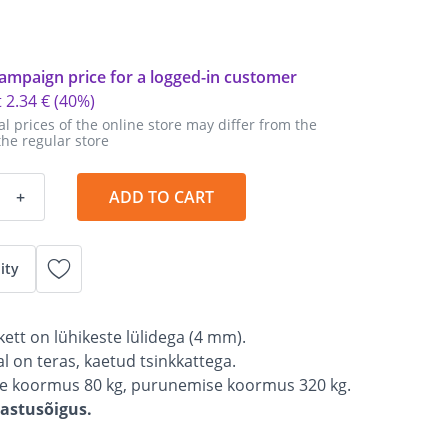
ampaign price for a logged-in customer
t
2
.
34 €
(40%)
al prices of the online store may differ from the
the regular store
+
ADD TO CART
ity
kett on lühikeste lülidega (4 mm).
al on teras, kaetud tsinkkattega.
e koormus 80 kg, purunemise koormus 320 kg.
gastusõigus.