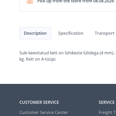
Pick up from the store from 08.08.2026
Description
Specification
Transport
Suki keevitatud kett on lühikeste lülidega (4 mm
kg. Kett on A-tüüpi.
CUSTOMER SERVICE
SERVICE
Customer Service Center
Freight 