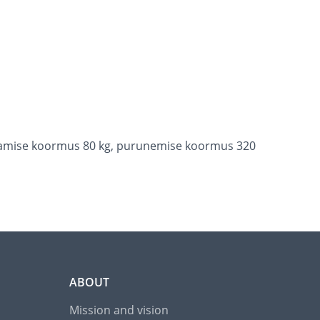
töötamise koormus 80 kg, purunemise koormus 320
ABOUT
Mission and vision