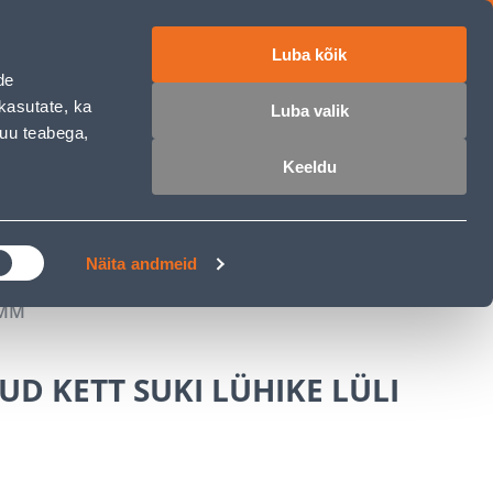
Luba kõik
ET
RU
EN
de
kasutate, ka
Luba valik
muu teabega,
Login
Wishlist
Cart
Keeldu
MASTERS CLUB
GARDEN PARADISE
Näita andmeid
4MM
UD KETT SUKI LÜHIKE LÜLI