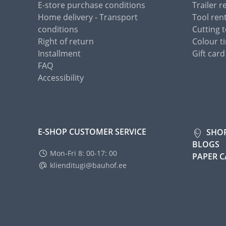
E-store purchase conditions
Trailer r
Home delivery - Transport
Tool ren
conditions
Cutting t
Right of return
Colour ti
Installment
Gift card
FAQ
Accessibility
E-SHOP CUSTOMER SERVICE
SHO
BLOGS
Mon-Fri 8: 00-17: 00
PAPER 
klienditugi@bauhof.ee