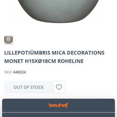
LILLEPOTIÜMBRIS MICA DECORATIONS
MONET H15XØ18CM ROHELINE
SKU:
640224
OUT OF STOCK
We apologize, but we inform you that the desired
product is currently temporarily out of stock due to
high demand. However, we offer excellent alternatives