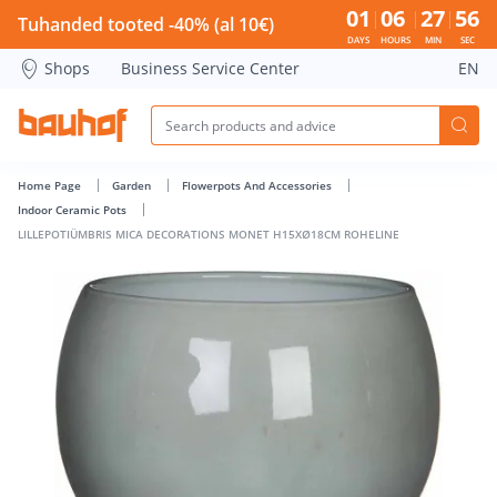
LILLEPOTIÜMBRIS MICA DECORATIONS MONET H15XØ18CM RO
01
06
27
56
Tuhanded tooted -40% (al 10€)
DAYS
HOURS
MIN
SEC
Shops
Business Service Center
EN
Home Page
Garden
Flowerpots And Accessories
Indoor Ceramic Pots
LILLEPOTIÜMBRIS MICA DECORATIONS MONET H15XØ18CM ROHELINE