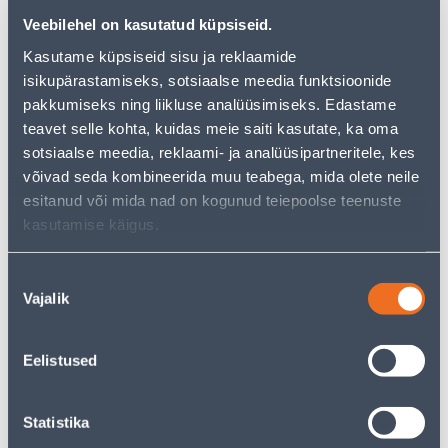
from the same
product category
, which can bring you
Veebilehel on kasutatud küpsiseid.
just as much joy!
Kasutame küpsiseid sisu ja reklaamide
But your shopping pleasure doesn't have to end here -
you can continue your research by returning
to the
isikupärastamiseks, sotsiaalse meedia funktsioonide
homepage
or use our powerful search function to
pakkumiseks ning liikluse analüüsimiseks. Edastame
discover even more great options. Happy shopping!
teavet selle kohta, kuidas meie saiti kasutate, ka oma
sotsiaalse meedia, reklaami- ja analüüsipartneritele, kes
võivad seda kombineerida muu teabega, mida olete neile
• Lillepotiümbris läbimõõduga 18 cm; kõrgus 15 cm.
esitanud või mida nad on kogunud teiepoolse teenuste
• Rohelist värvi.
kasutamise käigus.
• Kasutamiseks sisetingimustes.
• 14-päevane tagastusõigus.
Nõusoleku
Vajalik
valik
Delivery is not possible
Eelistused
Description
Statistika