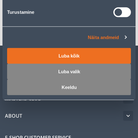
Specification
Turustamine
Transport
Näita andmeid
Luba kõik
CUSTOMER SERVICE
Luba valik
SERVICE
Keeldu
MASTERS CLUB
ABOUT
E-SHOP CUSTOMER SERVICE