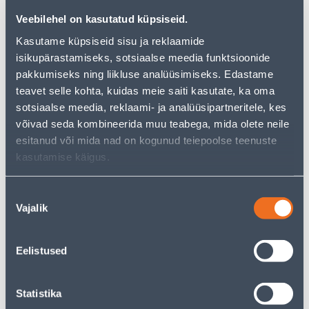
you can continue your research by returning
to the
Veebilehel on kasutatud küpsiseid.
homepage
or use our powerful search function to
discover even more great options. Happy shopping!
Kasutame küpsiseid sisu ja reklaamide
isikupärastamiseks, sotsiaalse meedia funktsioonide
pakkumiseks ning liikluse analüüsimiseks. Edastame
• Mikrokiudlapid prillide, peeglite, ekraanide ja
teavet selle kohta, kuidas meie saiti kasutate, ka oma
erinevate klaaspindade puhastamiseks ja hoolduseks
sotsiaalse meedia, reklaami- ja analüüsipartneritele, kes
• Komplekti kuuluvad kolm erinevat värvi
võivad seda kombineerida muu teabega, mida olete neile
mikrokiudlappi, mis sobivad plekkide ja mustuse
esitanud või mida nad on kogunud teiepoolse teenuste
eemaldamiseks ning poleerimiseks
kasutamise käigus.
• Masinpestavad 90° kraadi juures 500 korda
• 14-päevane tagastusõigus.
Nõusoleku
Vajalik
valik
Delivery is not possible
Eelistused
Description
Statistika