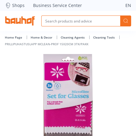
PRILLIPUHASTUSLAPP MCLEAN-PROF 15X20CM 3TK/PAKK - B
Shops
Business Service Center
EN
Home Page
Home & Decor
Cleaning Agents
Cleaning Tools
PRILLIPUHASTUSLAPP MCLEAN-PROF 15X20CM 3TK/PAKK