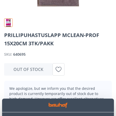
PRILLIPUHASTUSLAPP MCLEAN-PROF
15X20CM 3TK/PAKK
SKU:
640695
OUT OF STOCK
We apologize, but we inform you that the desired
product is currently temporarily out of stock due to
high demand. However, we offer excellent alternatives
from the same
product category
, which can bring you
just as much joy!
But your shopping pleasure doesn't have to end here -