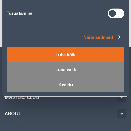
Specification
Turustamine
Transport
Näita andmeid
Luba kõik
CUSTOMER SERVICE
Luba valik
SERVICE
Keeldu
MASTERS CLUB
ABOUT