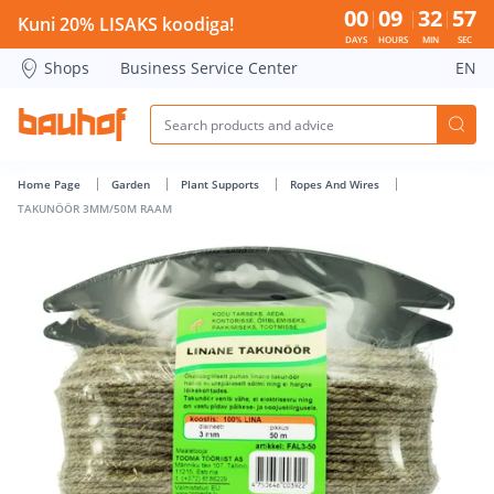
TAKUNÖÖR 3MM/50M RAAM - Bauhof has loaded
00
09
32
56
Kuni 20% LISAKS koodiga!
DAYS
HOURS
MIN
SEC
Shops
Business Service Center
EN
Home Page
Garden
Plant Supports
Ropes And Wires
TAKUNÖÖR 3MM/50M RAAM