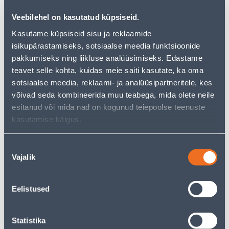
But your shopping pleasure doesn't have to end here -
you can continue your research by returning
to the
Veebilehel on kasutatud küpsiseid.
homepage
or use our powerful search function to
discover even more great options. Happy shopping!
Kasutame küpsiseid sisu ja reklaamide
isikupärastamiseks, sotsiaalse meedia funktsioonide
pakkumiseks ning liikluse analüüsimiseks. Edastame
teavet selle kohta, kuidas meie saiti kasutate, ka oma
• Ökoloogiliselt puhas linane takunöör
sotsiaalse meedia, reklaami- ja analüüsipartneritele, kes
• Hoiab suurepäraselt sõlmi ning ei hargne
võivad seda kombineerida muu teabega, mida olete neile
lõikekohtades
esitanud või mida nad on kogunud teiepoolse teenuste
• Venib vähe, ei elektriseeru ning on vastupidav
kasutamise käigus.
päikese- ja soojuskiirgusele
• 14-päevane tagastusõigus.
Nõusoleku
Vajalik
valik
Delivery is not possible
Eelistused
Description
Statistika