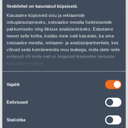
But your shopping pleasure doesn't have to end here -
Veebilehel on kasutatud küpsiseid.
you can continue your research by returning
to the
homepage
or use our powerful search function to
Kasutame küpsiseid sisu ja reklaamide
discover even more great options. Happy shopping!
isikupärastamiseks, sotsiaalse meedia funktsioonide
pakkumiseks ning liikluse analüüsimiseks. Edastame
teavet selle kohta, kuidas meie saiti kasutate, ka oma
• Aknaga välisuks 9 x 21 dm.
sotsiaalse meedia, reklaami- ja analüüsipartneritele, kes
• Vasak käelisus.
võivad seda kombineerida muu teabega, mida olete neile
• Leng 105 mm.
esitanud või mida nad on kogunud teiepoolse teenuste
• Komplektis on lukuraam ASSA 565. Käepide ja
kasutamise käigus.
lukusüdamik ei kuulu komplekti.
• 14-päevane tagastusõigus.
Nõusoleku
Vajalik
valik
Delivery is not possible
Eelistused
Description
Statistika