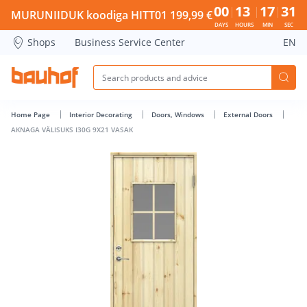
AKNAGA VÄLISUKS I30G 9X21 VASAK - Bauhof has loaded
00
13
17
31
MURUNIIDUK koodiga HITT01 199,99 €
DAYS
HOURS
MIN
SEC
Shops
Business Service Center
EN
Home Page
Interior Decorating
Doors, Windows
External Doors
AKNAGA VÄLISUKS I30G 9X21 VASAK