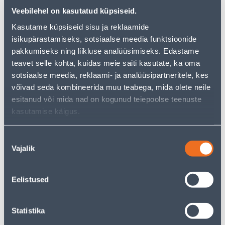
But your shopping pleasure doesn't have to end here -
Veebilehel on kasutatud küpsiseid.
you can continue your research by returning
to the
homepage
or use our powerful search function to
Kasutame küpsiseid sisu ja reklaamide
discover even more great options. Happy shopping!
isikupärastamiseks, sotsiaalse meedia funktsioonide
pakkumiseks ning liikluse analüüsimiseks. Edastame
teavet selle kohta, kuidas meie saiti kasutate, ka oma
• Käsiauruti on võimsusega 1200 W, kasuusvalmis 35
sotsiaalse meedia, reklaami- ja analüüsipartneritele, kes
sekundiga.
võivad seda kombineerida muu teabega, mida olete neile
• Auru hulk 20 g/min. Eemaldatav veemahuti 0,26 liitrit.
esitanud või mida nad on kogunud teiepoolse teenuste
• Eemaldab tekstiilist kortsud ning värskendab rõivaid
kasutamise käigus.
kiirelt, eemaldades tolmu, lõhnad ja bakterid.
• 14-päevane tagastusõigus.
Nõusoleku
Vajalik
valik
Delivery is not possible
Eelistused
Description
Statistika