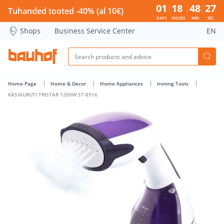
KÄSIAURUTI TRISTAR 1200W ST-8916 - Bauhof has loaded
01
18
48
26
Tuhanded tooted -40% (al 10€)
DAYS
HOURS
MIN
SEC
Shops
Business Service Center
EN
Home Page
Home & Decor
Home Appliances
Ironing Tools
KÄSIAURUTI TRISTAR 1200W ST-8916