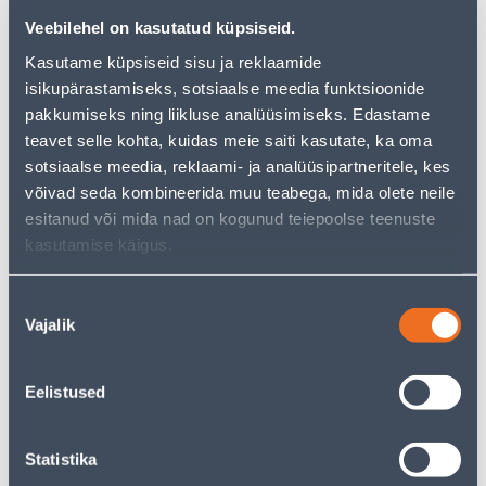
just as much joy!
Veebilehel on kasutatud küpsiseid.
But your shopping pleasure doesn't have to end here -
you can continue your research by returning
to the
Kasutame küpsiseid sisu ja reklaamide
homepage
or use our powerful search function to
isikupärastamiseks, sotsiaalse meedia funktsioonide
discover even more great options. Happy shopping!
pakkumiseks ning liikluse analüüsimiseks. Edastame
teavet selle kohta, kuidas meie saiti kasutate, ka oma
sotsiaalse meedia, reklaami- ja analüüsipartneritele, kes
• Rehvipinna laius on 195 mm, rehvi külje kõrgus on
võivad seda kombineerida muu teabega, mida olete neile
65% laiusest.
esitanud või mida nad on kogunud teiepoolse teenuste
• Rehvi sise-diameeter 15 tolli.
kasutamise käigus.
• Koormusindeks: 95
• 14-päevane tagastusõigus.
Nõusoleku
Vajalik
valik
Delivery is not possible
Eelistused
Description
Statistika