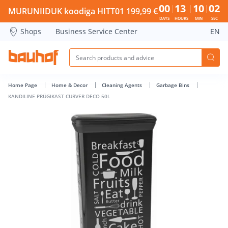
KANDILINE PRÜGIKAST CURVER DECO 50L - Bauhof has loa
00
13
10
01
MURUNIIDUK koodiga HITT01 199,99 €
DAYS
HOURS
MIN
SEC
Shops
Business Service Center
EN
Home Page
Home & Decor
Cleaning Agents
Garbage Bins
KANDILINE PRÜGIKAST CURVER DECO 50L