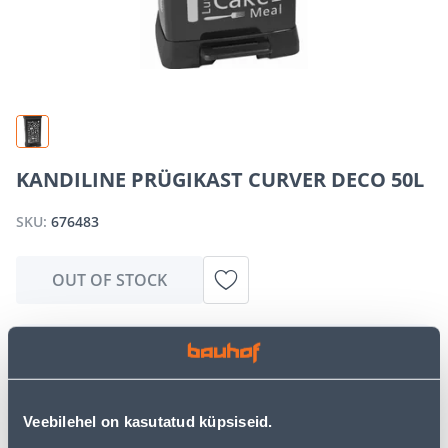
KANDILINE PRÜGIKAST CURVER DECO 50L
SKU:
676483
OUT OF STOCK
We apologize, but we inform you that the desired
product is currently temporarily out of stock due to
high demand. However, we offer excellent alternatives
from the same
product category
, which can bring you
Veebilehel on kasutatud küpsiseid.
just as much joy!