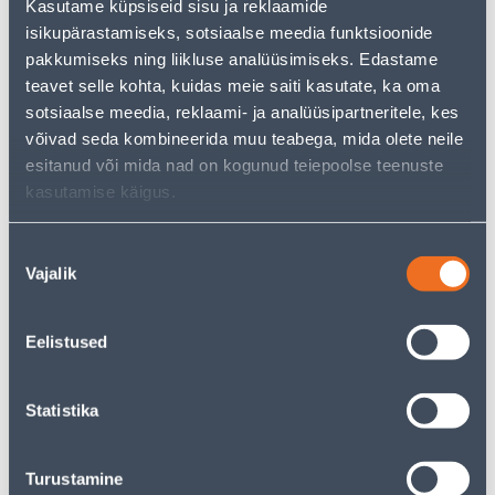
But your shopping pleasure doesn't have to end here -
Kasutame küpsiseid sisu ja reklaamide
you can continue your research by returning
to the
isikupärastamiseks, sotsiaalse meedia funktsioonide
homepage
or use our powerful search function to
pakkumiseks ning liikluse analüüsimiseks. Edastame
discover even more great options. Happy shopping!
teavet selle kohta, kuidas meie saiti kasutate, ka oma
sotsiaalse meedia, reklaami- ja analüüsipartneritele, kes
võivad seda kombineerida muu teabega, mida olete neile
• Kandiline prügikast mahutavusega 50 liitrit.
esitanud või mida nad on kogunud teiepoolse teenuste
• 14-päevane tagastusõigus.
kasutamise käigus.
Delivery is not possible
Nõusoleku
Vajalik
valik
Eelistused
Description
Specification
Statistika
Transport
Turustamine