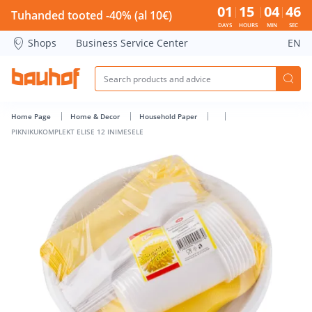
PIKNIKUKOMPLEKT ELISE 12 INIMESELE - Bauhof has loaded
01
15
04
46
Tuhanded tooted -40% (al 10€)
DAYS
HOURS
MIN
SEC
Shops
Business Service Center
EN
Home Page
Home & Decor
Household Paper
PIKNIKUKOMPLEKT ELISE 12 INIMESELE