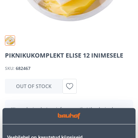
PIKNIKUKOMPLEKT ELISE 12 INIMESELE
SKU:
682467
OUT OF STOCK
We apologize, but we inform you that the desired
product is currently temporarily out of stock due to
high demand. However, we offer excellent alternatives
from the same
product category
, which can bring you
just as much joy!
Veebilehel on kasutatud küpsiseid.