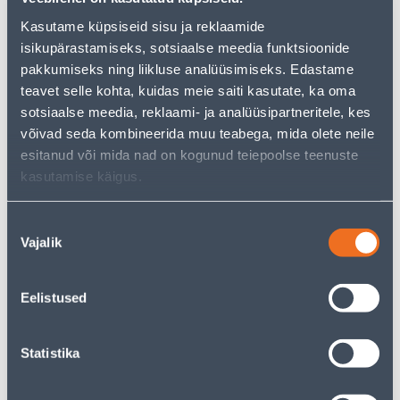
But your shopping pleasure doesn't have to end here -
you can continue your research by returning
to the
Kasutame küpsiseid sisu ja reklaamide
homepage
or use our powerful search function to
isikupärastamiseks, sotsiaalse meedia funktsioonide
discover even more great options. Happy shopping!
pakkumiseks ning liikluse analüüsimiseks. Edastame
teavet selle kohta, kuidas meie saiti kasutate, ka oma
sotsiaalse meedia, reklaami- ja analüüsipartneritele, kes
• Piknikukomplekt 12 inimesele.
võivad seda kombineerida muu teabega, mida olete neile
• Komplektis on plasttaldrikud, plasttopsid, kahvlid,
esitanud või mida nad on kogunud teiepoolse teenuste
noad, salvrätikud ja prügikott.
kasutamise käigus.
• 14-päevane tagastusõigus.
Nõusoleku
Delivery is not possible
Vajalik
valik
Eelistused
Description
Statistika
Specification