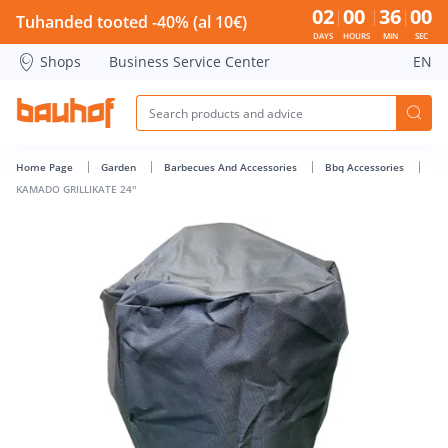
KAMADO GRILLIKATE 24'' - Bauhof has loaded
02
00
36
00
Tuhanded tooted -40% (al 10€)
DAYS
HOURS
MIN
SEC
Shops
Business Service Center
EN
Home Page
Garden
Barbecues And Accessories
Bbq Accessories
KAMADO GRILLIKATE 24''