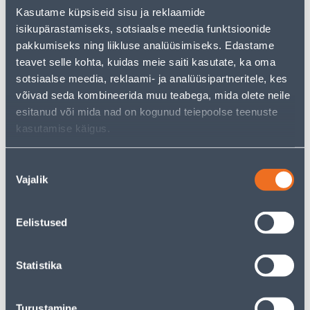
But your shopping pleasure doesn't have to end here -
Kasutame küpsiseid sisu ja reklaamide
you can continue your research by returning
to the
isikupärastamiseks, sotsiaalse meedia funktsioonide
homepage
or use our powerful search function to
discover even more great options. Happy shopping!
pakkumiseks ning liikluse analüüsimiseks. Edastame
teavet selle kohta, kuidas meie saiti kasutate, ka oma
sotsiaalse meedia, reklaami- ja analüüsipartneritele, kes
• Grillikatet on lihtne puhastada ja see on veekindel.
võivad seda kombineerida muu teabega, mida olete neile
• UV-kaitsega.
esitanud või mida nad on kogunud teiepoolse teenuste
• 14-päevane tagastusõigus.
kasutamise käigus.
Delivery is not possible
Nõusoleku
Vajalik
valik
Eelistused
Description
Statistika
Specification
Transport
Turustamine