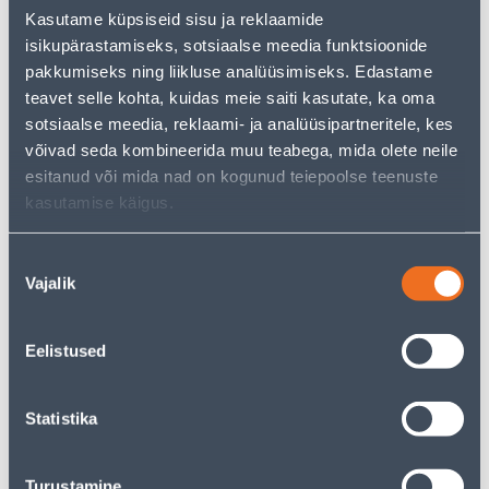
But your shopping pleasure doesn't have to end here -
Kasutame küpsiseid sisu ja reklaamide
you can continue your research by returning
to the
isikupärastamiseks, sotsiaalse meedia funktsioonide
homepage
or use our powerful search function to
discover even more great options. Happy shopping!
pakkumiseks ning liikluse analüüsimiseks. Edastame
teavet selle kohta, kuidas meie saiti kasutate, ka oma
sotsiaalse meedia, reklaami- ja analüüsipartneritele, kes
• Pesukapslid värvilisele pesule.
võivad seda kombineerida muu teabega, mida olete neile
• Pakendis 70 tk.
esitanud või mida nad on kogunud teiepoolse teenuste
• 14-päevane tagastusõigus.
kasutamise käigus.
Delivery is not possible
Nõusoleku
Vajalik
valik
Eelistused
Description
Statistika
Specification
Transport
Turustamine