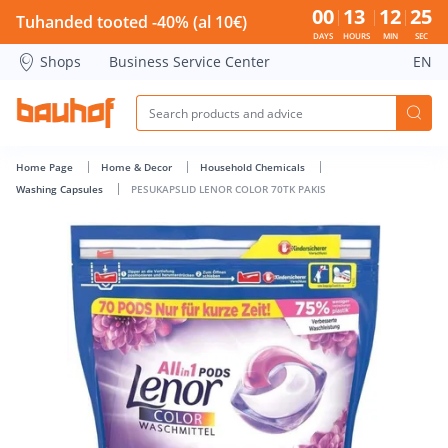
PESUKAPSLID LENOR COLOR 70TK PAKIS - Bauhof has loade
00
13
12
24
Tuhanded tooted -40% (al 10€)
DAYS
HOURS
MIN
SEC
Shops
Business Service Center
EN
Home Page
Home & Decor
Household Chemicals
Washing Capsules
PESUKAPSLID LENOR COLOR 70TK PAKIS