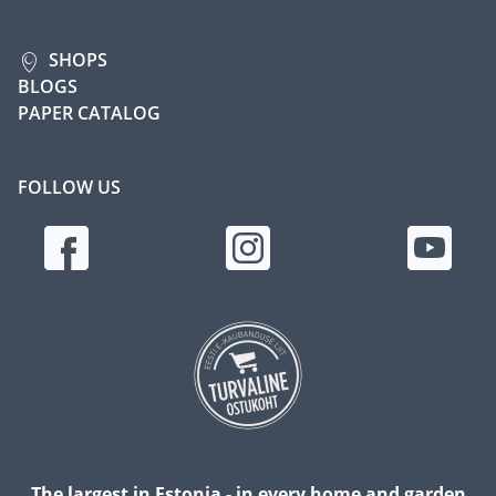
SHOPS
BLOGS
PAPER CATALOG
FOLLOW US
The largest in Estonia - in every home and garden