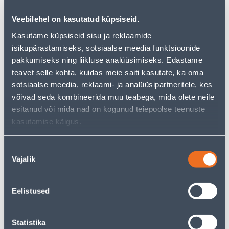
Veebilehel on kasutatud küpsiseid.
Kasutame küpsiseid sisu ja reklaamide
isikupärastamiseks, sotsiaalse meedia funktsioonide
See availability
pakkumiseks ning liikluse analüüsimiseks. Edastame
teavet selle kohta, kuidas meie saiti kasutate, ka oma
• Keeduplaat nr.2.
sotsiaalse meedia, reklaami- ja analüüsipartneritele, kes
• Diameeter on 240 mm.
võivad seda kombineerida muu teabega, mida olete neile
• 14-päevane tagastusõigus.
esitanud või mida nad on kogunud teiepoolse teenuste
kasutamise käigus.
Courier service to home from 4,99 € from 2-5 tööpäeva
Nõusoleku
Parcel machine from 2,29 € from 2-5 tööpäeva
Vajalik
valik
Pick up from the store from 06.08.2026
Eelistused
Statistika
Description