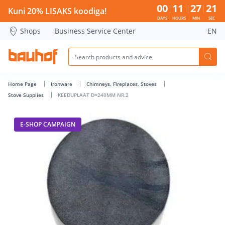
KEEDUPLAAT D=240MM NR.2 - Bauhof has loaded
00
11
27
21
Kuni 20% LISAKS koodiga!
DAYS
HOURS
MIN
SEC
Shops
Business Service Center
EN
Home Page
Ironware
Chimneys, Fireplaces, Stoves
Stove Supplies
KEEDUPLAAT D=240MM NR.2
E-SHOP CAMPAIGN