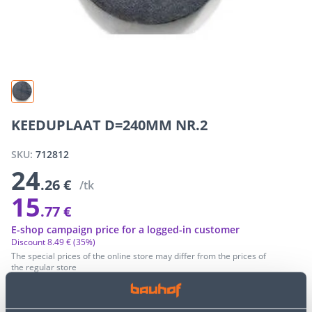
KEEDUPLAAT D=240MM NR.2
SKU:
712812
24
.26 €
/tk
15
.77 €
E-shop campaign price for a logged-in customer
Discount
8
.
49 €
(35%)
The special prices of the online store may differ from the prices of
the regular store
−
+
ADD TO CART