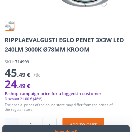
RIPPLAEVALGUSTI EGLO PENET 3X3W LED
240LM 3000K Ø78MM KROOM
SKU:
714999
45
.49 €
/tk
24
.49 €
E-shop campaign price for a logged-in customer
Discount
21
.
00 €
(46%)
The special prices of the online store may differ from the prices of
the regular store
−
+
ADD TO CART