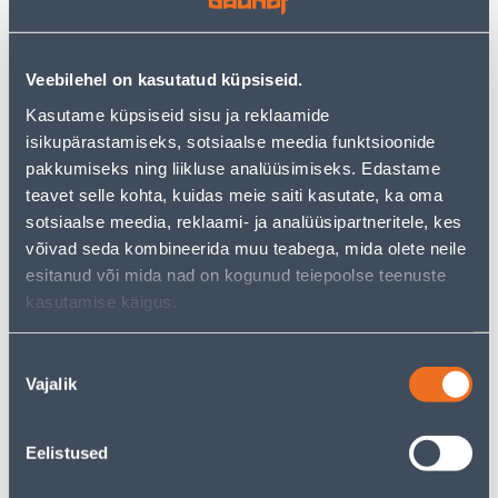
Veebilehel on kasutatud küpsiseid.
See availability
Kasutame küpsiseid sisu ja reklaamide
isikupärastamiseks, sotsiaalse meedia funktsioonide
• Ripplaevalgusti Penet, mille sokkel 3 x GU10 on
pakkumiseks ning liikluse analüüsimiseks. Edastame
võimsusega 3 W (valgusallikad komplektis).
teavet selle kohta, kuidas meie saiti kasutate, ka oma
• Valgusti valguse temperatuur on 3000 K ja
sotsiaalse meedia, reklaami- ja analüüsipartneritele, kes
valgusvoog on 240 lm.
võivad seda kombineerida muu teabega, mida olete neile
• Mõõtmed on 7,8 x 7,8 cm.
esitanud või mida nad on kogunud teiepoolse teenuste
• Korpuse materjal on teras.
kasutamise käigus.
• 14-päevane tagastusõigus.
• HANKIJA LAOST TELLITAV TOODE
Nõusoleku
Vajalik
valik
Courier service to home from 3,69 € from 11.08.2026
Eelistused
Parcel machine from 2,29 € from 11.08.2026