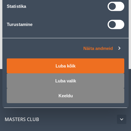
Statistika
Description
Turustamine
Specification
Näita andmeid
Transport
Luba kõik
Luba valik
CUSTOMER SERVICE
Keeldu
SERVICE
MASTERS CLUB