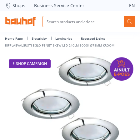
RIPPLAEVALGUSTI EGLO PENET 3X3W LED 240LM 3000K Ø78
Shops
Business Service Center
EN
Home Page
Electricity
Luminaries
Recessed Lights
RIPPLAEVALGUSTI EGLO PENET 3X3W LED 240LM 3000K Ø78MM KROOM
E-SHOP CAMPAIGN