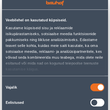
−
+
ADD TO CART
Veebilehel on kasutatud küpsiseid.
Kasutame küpsiseid sisu ja reklaamide
See availability
isikupärastamiseks, sotsiaalse meedia funktsioonide
pakkumiseks ning liikluse analüüsimiseks. Edastame
• Ripplaevalgusti, millel on integreeritud LED
teavet selle kohta, kuidas meie saiti kasutate, ka oma
valgusallikas võimsusega 4,9 W.
sotsiaalse meedia, reklaami- ja analüüsipartneritele, kes
• Valgusti valguse temperatuur on 3000 K ja
võivad seda kombineerida muu teabega, mida olete neile
valgusvoog on 460 lm.
esitanud või mida nad on kogunud teiepoolse teenuste
• Mõõtmed on 7,8 x 7,8 cm.
kasutamise käigus.
• 14-päevane tagastusõigus.
• HANKIJA LAOST TELLITAV TOODE
Nõusoleku
Vajalik
valik
Courier service to home from 3,69 € from 14.08.2026
Eelistused
Parcel machine from 2,29 € from 14.08.2026