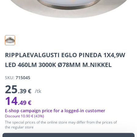
RIPPLAEVALGUSTI EGLO PINEDA 1X4,9W
LED 460LM 3000K Ø78MM M.NIKKEL
SKU:
715045
25
.39 €
/tk
14
.49 €
E-shop campaign price for a logged-in customer
Discount
10
.
90 €
(43%)
The special prices of the online store may differ from the prices of
the regular store