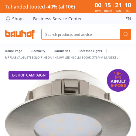
RIPPLAEVALGUSTI EGLO PINEDA 1X4,9W LED 460LM 3000K Ø
00
15
21
09
Tuhanded tooted -40% (al 10€)
DAYS
HOURS
MIN
SEC
Shops
Business Service Center
EN
Home Page
Electricity
Luminaries
Recessed Lights
RIPPLAEVALGUSTI EGLO PINEDA 1X4,9W LED 460LM 3000K Ø78MM M.NIKKEL
E-SHOP CAMPAIGN