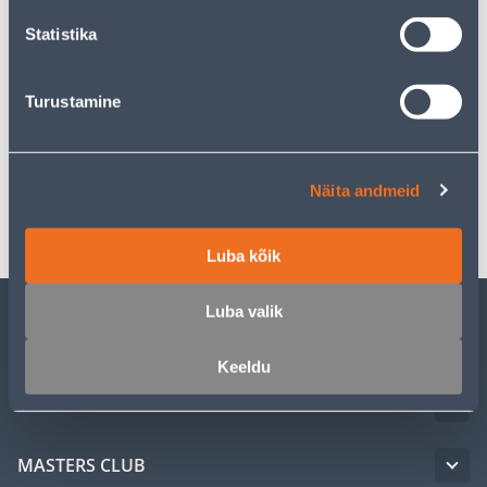
Statistika
Description
Turustamine
Specification
Näita andmeid
Transport
Luba kõik
Luba valik
CUSTOMER SERVICE
Keeldu
SERVICE
MASTERS CLUB