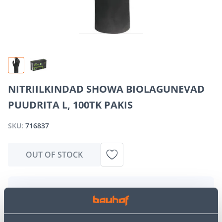
NITRIILKINDAD SHOWA BIOLAGUNEVAD
PUUDRITA L, 100TK PAKIS
SKU:
716837
OUT OF STOCK
We apologize, but we inform you that the desired
product is currently temporarily out of stock due to
high demand. However, we offer excellent alternatives
from the same
product category
, which can bring you