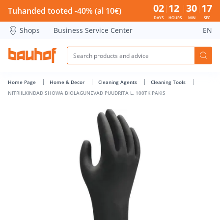
NITRIILKINDAD SHOWA BIOLAGUNEVAD PUUDRITA L, 100TK P
02
12
30
16
Tuhanded tooted -40% (al 10€)
DAYS
HOURS
MIN
SEC
Shops
Business Service Center
EN
Home Page
Home & Decor
Cleaning Agents
Cleaning Tools
NITRIILKINDAD SHOWA BIOLAGUNEVAD PUUDRITA L, 100TK PAKIS