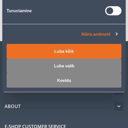
Specification
Turustamine
Transport
Näita andmeid
Luba kõik
CUSTOMER SERVICE
Luba valik
SERVICE
Keeldu
MASTERS CLUB
ABOUT
E-SHOP CUSTOMER SERVICE