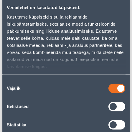
just as much joy!
Veebilehel on kasutatud küpsiseid.
But your shopping pleasure doesn't have to end here -
you can continue your research by returning
to the
Kasutame küpsiseid sisu ja reklaamide
homepage
or use our powerful search function to
isikupärastamiseks, sotsiaalse meedia funktsioonide
discover even more great options. Happy shopping!
pakkumiseks ning liikluse analüüsimiseks. Edastame
teavet selle kohta, kuidas meie saiti kasutate, ka oma
sotsiaalse meedia, reklaami- ja analüüsipartneritele, kes
• Biolagunevad ühekordsed puudrita nitriilkindad.
võivad seda kombineerida muu teabega, mida olete neile
• Heaks kiidetud toidu käitlemisel.
esitanud või mida nad on kogunud teiepoolse teenuste
• Suurus L, värv: must.
kasutamise käigus.
• Pakendis 100 tk.
• 14-päevane tagastusõigus.
Nõusoleku
Vajalik
valik
Delivery is not possible
Eelistused
Description
Statistika