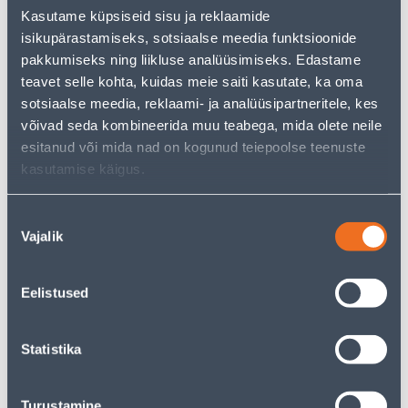
But your shopping pleasure doesn't have to end here -
Kasutame küpsiseid sisu ja reklaamide
you can continue your research by returning
to the
isikupärastamiseks, sotsiaalse meedia funktsioonide
homepage
or use our powerful search function to
discover even more great options. Happy shopping!
pakkumiseks ning liikluse analüüsimiseks. Edastame
teavet selle kohta, kuidas meie saiti kasutate, ka oma
sotsiaalse meedia, reklaami- ja analüüsipartneritele, kes
• Hoiukast, lilla.
võivad seda kombineerida muu teabega, mida olete neile
• Mõõtmed on 16,5 x 17,3 x 11,6 cm.
esitanud või mida nad on kogunud teiepoolse teenuste
• 14-päevane tagastusõigus.
kasutamise käigus.
Delivery is not possible
Nõusoleku
Vajalik
valik
Eelistused
Description
Statistika
Specification
Transport
Turustamine