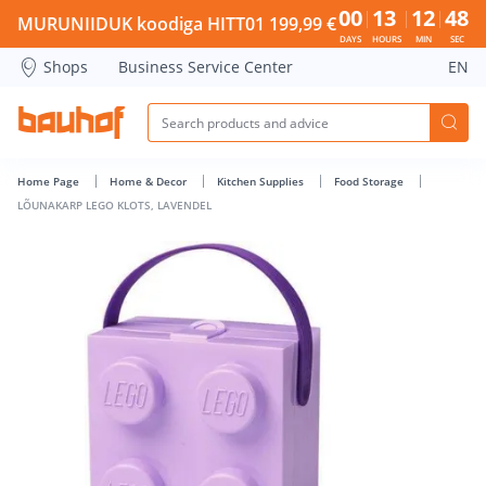
LÕUNAKARP LEGO KLOTS, LAVENDEL - Bauhof has loaded
00
13
12
48
MURUNIIDUK koodiga HITT01 199,99 €
DAYS
HOURS
MIN
SEC
Shops
Business Service Center
EN
Home Page
Home & Decor
Kitchen Supplies
Food Storage
LÕUNAKARP LEGO KLOTS, LAVENDEL