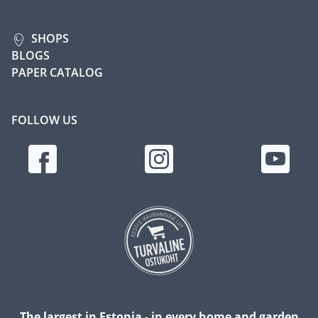
SHOPS
BLOGS
PAPER CATALOG
FOLLOW US
The largest in Estonia - in every home and garden