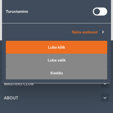
Specification
Turustamine
Transport
Näita andmeid
Luba kõik
CUSTOMER SERVICE
Luba valik
SERVICE
Keeldu
MASTERS CLUB
ABOUT