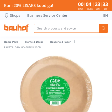
PAPPTALDRIK GO GREEN 22CM - Bauhof has loaded
00
04
23
33
Kuni 20% LISAKS koodiga!
DAYS
HOURS
MIN
SEC
Shops
Business Service Center
EN
Home Page
Home & Decor
Household Paper
PAPPTALDRIK GO GREEN 22CM