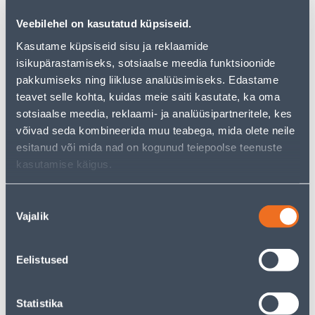
But your shopping pleasure doesn't have to end here -
you can continue your research by returning
to the
Veebilehel on kasutatud küpsiseid.
homepage
or use our powerful search function to
discover even more great options. Happy shopping!
Kasutame küpsiseid sisu ja reklaamide
isikupärastamiseks, sotsiaalse meedia funktsioonide
pakkumiseks ning liikluse analüüsimiseks. Edastame
• Tugevad ja vastupidavad papptaldrikud.
teavet selle kohta, kuidas meie saiti kasutate, ka oma
• Valmistatud täielikult biolagunevast materjalist,
sotsiaalse meedia, reklaami- ja analüüsipartneritele, kes
valmistamisel ei ole kasutatud kahjulike värvaineid ega
võivad seda kombineerida muu teabega, mida olete neile
pleegitajaid.
esitanud või mida nad on kogunud teiepoolse teenuste
• Pakendis 20 tk.
kasutamise käigus.
• Läbimõõt 22 cm.
• 14-päevane tagastusõigus.
Nõusoleku
Vajalik
valik
Delivery is not possible
Eelistused
Description
Statistika