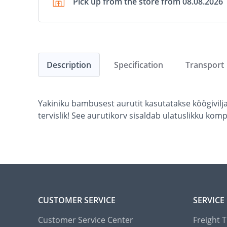
Pick up from the store from 08.08.2026
Description
Specification
Transport
Yakiniku bambusest aurutit kasutatakse köögivilja
tervislik! See aurutikorv sisaldab ulatuslikku ko
CUSTOMER SERVICE
SERVICE
Customer Service Center
Freight 