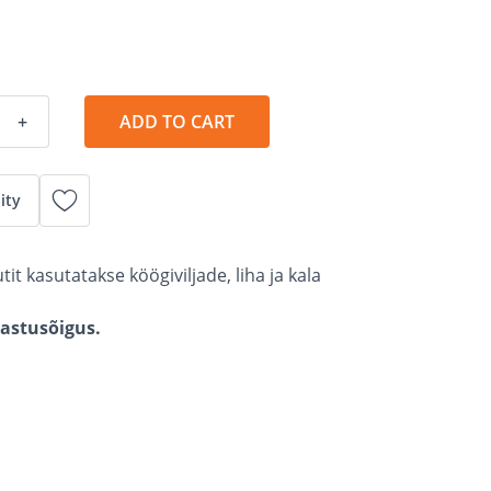
+
ADD TO CART
ity
it kasutatakse köögiviljade, liha ja kala
gastusõigus.