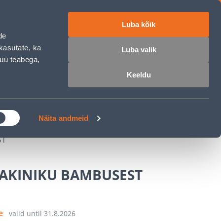
Luba kõik
ET
RU
EN
de
kasutate, ka
Luba valik
muu teabega,
Login
Wishlist
Cart
Keeldu
MASTERS CLUB
GARDEN PARADISE
Näita andmeid
ST
YAKINIKU BAMBUSEST
ce
valid until
31.8.2026