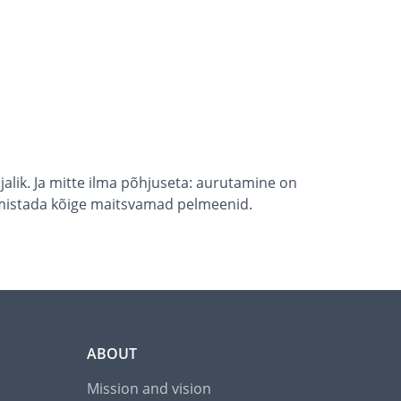
jalik. Ja mitte ilma põhjuseta: aurutamine on
valmistada kõige maitsvamad pelmeenid.
ABOUT
Mission and vision