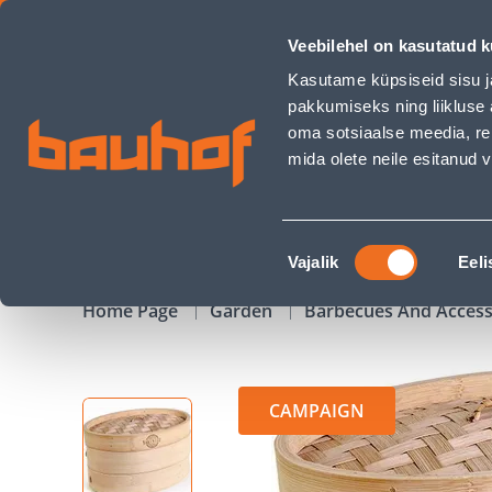
AURUTI YAKINIKU BAMBUSEST - Bauhof has loaded
Veebilehel on kasutatud k
Shops
Business Service Center
Customer Ser
Kasutame küpsiseid sisu j
pakkumiseks ning liikluse 
oma sotsiaalse meedia, re
mida olete neile esitanud
PRODUCTS
CAMPAIGNS
Nõusoleku
Vajalik
Eeli
valik
Home Page
Garden
Barbecues And Acces
CAMPAIGN