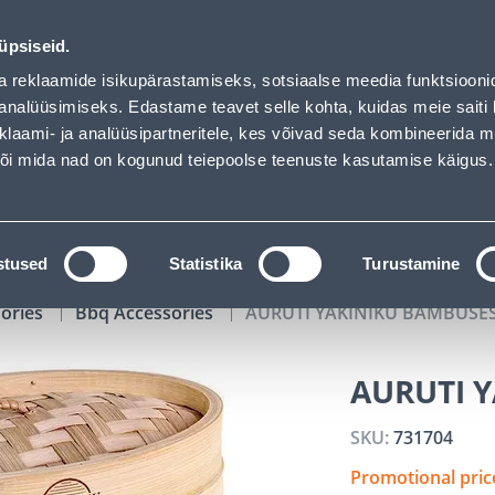
02
10
29
35
Tuhanded tooted -40% (al 10€)
DAYS
HOURS
MIN
SEC
üpsiseid.
vice
Services
Job offers
a reklaamide isikupärastamiseks, sotsiaalse meedia funktsiooni
analüüsimiseks. Edastame teavet selle kohta, kuidas meie saiti 
klaami- ja analüüsipartneritele, kes võivad seda kombineerida 
SEARCH
 või mida nad on kogunud teiepoolse teenuste kasutamise käigus.
CATALOGS
TOOL RENTAL
INSTALLMENT
stused
Statistika
Turustamine
sories
Bbq Accessories
AURUTI YAKINIKU BAMBUSE
AURUTI 
SKU:
731704
Promotional pri