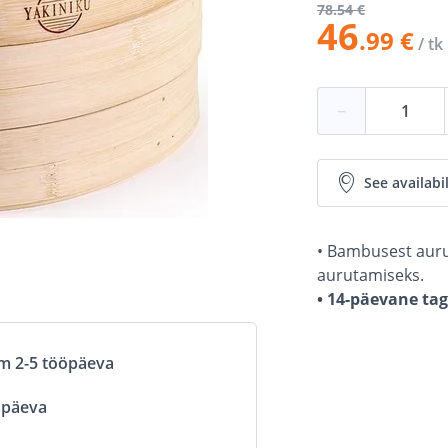
78
.54 €
46
.99 €
/ tk
−
See availabil
• Bambusest aurut
aurutamiseks.
• 14-päevane ta
om 2-5 tööpäeva
öpäeva