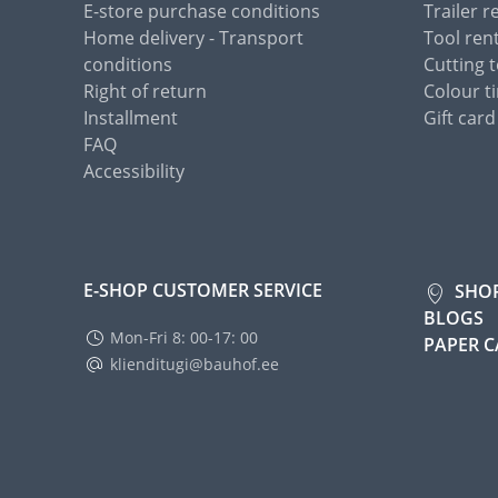
E-store purchase conditions
Trailer r
Home delivery - Transport
Tool ren
conditions
Cutting t
Right of return
Colour ti
Installment
Gift card
FAQ
Accessibility
E-SHOP CUSTOMER SERVICE
SHO
BLOGS
Mon-Fri 8: 00-17: 00
PAPER 
klienditugi@bauhof.ee