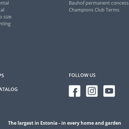
ental
Bauhof permanent concess
tal
Champions Club Terms
o size
nting
FOLLOW US
PS
CATALOG
The largest in Estonia - in every home and garden