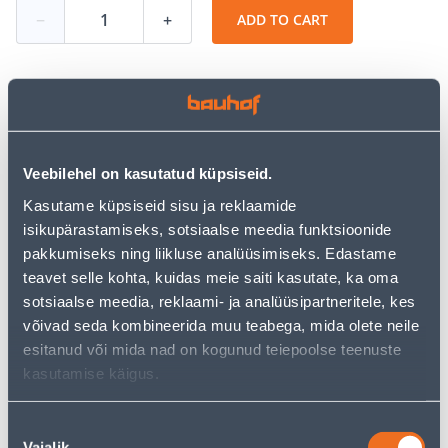
−
+
ADD TO CART
See availability
Veebilehel on kasutatud küpsiseid.
• Saunauks puidust lengiga.
Kasutame küpsiseid sisu ja reklaamide
• Ukseava mõõt on 7 x 19 dm.
isikupärastamiseks, sotsiaalse meedia funktsioonide
• Viimistlemata pind.
pakkumiseks ning liikluse analüüsimiseks. Edastame
• Universaalne käelisus.
teavet selle kohta, kuidas meie saiti kasutate, ka oma
• 14 päevane taganemisõigus ei laiene antud
sotsiaalse meedia, reklaami- ja analüüsipartneritele, kes
tootele, sest tegemist on eritellimusega ning seda ei
võivad seda kombineerida muu teabega, mida olete neile
vahetata ega tagastata.
esitanud või mida nad on kogunud teiepoolse teenuste
• HANKIJA LAOST TELLITAV TOODE
kasutamise käigus.
Installment calculator
Nõusoleku
Deposit
Payments
Vajalik