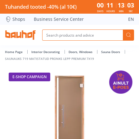
SAUNAUKS 719 MATISTATUD PRONKS LEPP PREMIUM 7X19 - 
00
11
13
03
Tuhanded tooted -40% (al 10€)
DAYS
HOURS
MIN
SEC
Shops
Business Service Center
EN
Home Page
Interior Decorating
Doors, Windows
Sauna Doors
SAUNAUKS 719 MATISTATUD PRONKS LEPP PREMIUM 7X19
E-SHOP CAMPAIGN