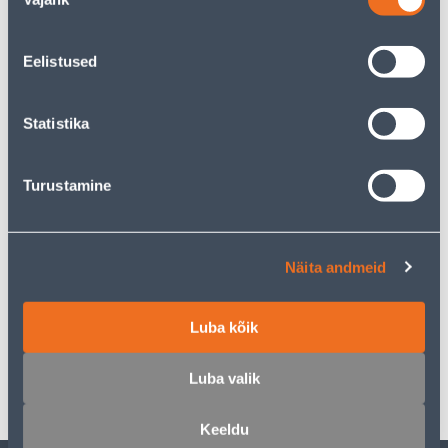
valik
Eelistused
148
.17 €
Monthly payment
Statistika
Home delivery from 16,90 € from 29.08.2026
Turustamine
Description
Näita andmeid
Specification
Luba kõik
Transport
Luba valik
Keeldu