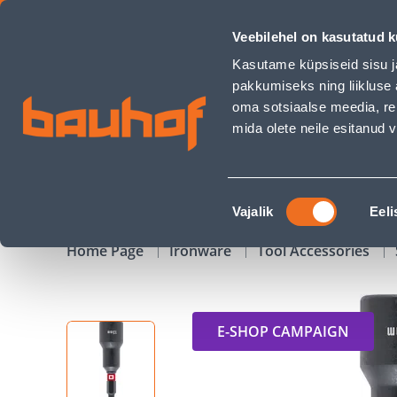
PADRUNVÕTI KWB 13MM, MAGNETILINE - Bauhof has loade
Veebilehel on kasutatud k
Shops
Business Service Center
Customer Ser
Kasutame küpsiseid sisu j
pakkumiseks ning liikluse 
oma sotsiaalse meedia, re
mida olete neile esitanud
PRODUCTS
CAMPAIGNS
Nõusoleku
Vajalik
Eeli
valik
Home Page
Ironware
Tool Accessories
E-SHOP CAMPAIGN