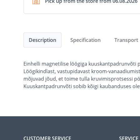
Pick up from the store from 06.08.2026
Description
Specification
Transport
Einhelli magnetilise löögiga kuuskantpadrunvõti p
Löögikindlast, vastupidavast kroom-vanaadiumist
mõjuvad jõud, et toime tulla kruvimisprotsessi p
Kuuskantpadrunvõti sobib kõigi kaubanduses olevat
CUSTOMER SERVICE
SERVICE