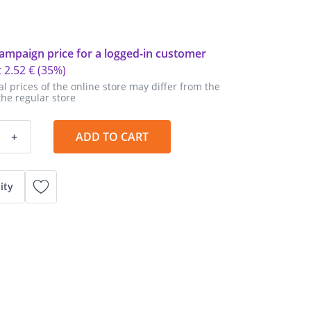
ampaign price for a logged-in customer
t
2
.
52 €
(35%)
al prices of the online store may differ from the
the regular store
+
ADD TO CART
ity