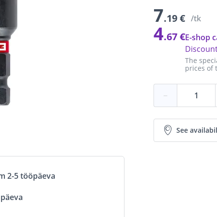
7
.19 €
/tk
4
.67 €
E-shop c
Discoun
The speci
prices of 
−
See availabil
om 2-5 tööpäeva
öpäeva