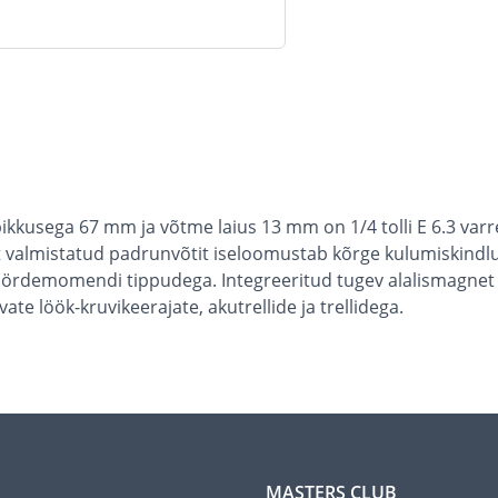
ikkusega 67 mm ja võtme laius 13 mm on 1/4 tolli E 6.3 varre
 valmistatud padrunvõtit iseloomustab kõrge kulumiskindlus
öördemomendi tippudega. Integreeritud tugev alalismagnet t
e löök-kruvikeerajate, akutrellide ja trellidega.
MASTERS CLUB