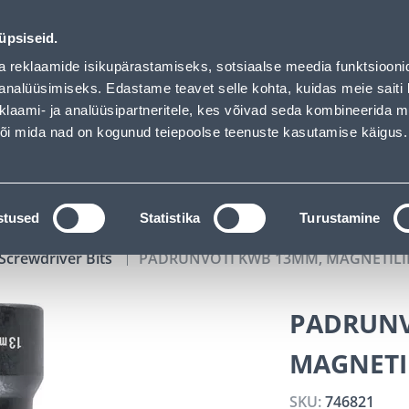
d
00
10
36
17
Kuni 20% LISAKS koodiga!
DAYS
HOURS
MIN
SEC
üpsiseid.
vice
Services
Job offers
a reklaamide isikupärastamiseks, sotsiaalse meedia funktsiooni
analüüsimiseks. Edastame teavet selle kohta, kuidas meie saiti 
klaami- ja analüüsipartneritele, kes võivad seda kombineerida 
SEARCH
 või mida nad on kogunud teiepoolse teenuste kasutamise käigus.
CATALOGS
TOOL RENTAL
INSTALLMENT
stused
Statistika
Turustamine
Screwdriver Bits
PADRUNVÕTI KWB 13MM, MAGNETILI
PADRUNV
MAGNETI
SKU:
746821