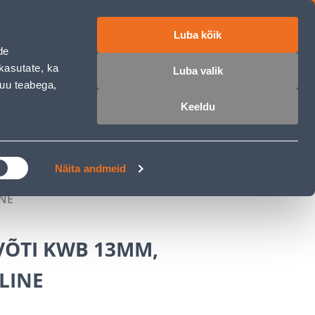
Luba kõik
ET
RU
EN
de
kasutate, ka
Luba valik
muu teabega,
Login
Wishlist
Cart
Keeldu
MASTERS CLUB
GARDEN PARADISE
Näita andmeid
NE
ÕTI KWB 13MM,
LINE