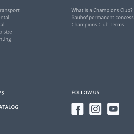
Transport
What is a Champions Club?
ental
Bauhof permanent concess
tal
Champions Club Terms
o size
nting
FOLLOW US
PS
CATALOG