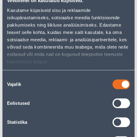
Veebilehel on kasutatud küpsiseid.
just as much joy!
Kasutame küpsiseid sisu ja reklaamide
But your shopping pleasure doesn't have to end here -
you can continue your research by returning
to the
isikupärastamiseks, sotsiaalse meedia funktsioonide
homepage
or use our powerful search function to
pakkumiseks ning liikluse analüüsimiseks. Edastame
discover even more great options. Happy shopping!
teavet selle kohta, kuidas meie saiti kasutate, ka oma
sotsiaalse meedia, reklaami- ja analüüsipartneritele, kes
võivad seda kombineerida muu teabega, mida olete neile
esitanud või mida nad on kogunud teiepoolse teenuste
• 14-päevane tagastusõigus.
kasutamise käigus.
• HANKIJA LAOST TELLITAV TOODE
Nõusoleku
Delivery is not possible
Vajalik
valik
Eelistused
Description
Statistika
Specification