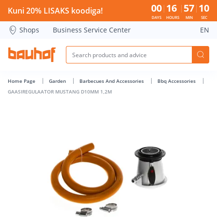
GAASIREGULAATOR MUSTANG D10MM 1,2M - Bauhof has l
00
16
57
09
Kuni 20% LISAKS koodiga!
DAYS
HOURS
MIN
SEC
Shops
Business Service Center
EN
Home Page
Garden
Barbecues And Accessories
Bbq Accessories
GAASIREGULAATOR MUSTANG D10MM 1,2M