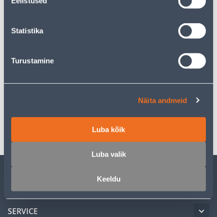
Eelistused
Home delivery from 16,90 € from 22.08.2026
Statistika
Turustamine
Description
Specification
Näita andmeid
Transport
Luba kõik
Luba valik
Keeldu
CUSTOMER SERVICE
SERVICE