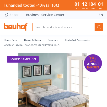
VOODI CHAMBA 160X200CM MADRATSIGA UNO - Bauhof has
01
12
04
01
Tuhanded tooted -40% (al 10€)
DAYS
HOURS
MIN
SEC
Shops
Business Service Center
EN
Home Page
Home & Decor
Furniture
Beds And Accessories
VOODI CHAMBA 160X200CM MADRATSIGA UNO
E-SHOP CAMPAIGN