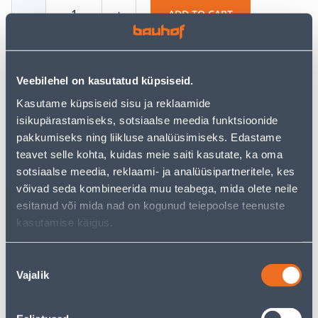
−
+
ADD TO CART
Veebilehel on kasutatud küpsiseid.
See availability
Kasutame küpsiseid sisu ja reklaamide
isikupärastamiseks, sotsiaalse meedia funktsioonide
pakkumiseks ning liikluse analüüsimiseks. Edastame
• 14-päevane tagastusõigus.
teavet selle kohta, kuidas meie saiti kasutate, ka oma
• HANKIJA LAOST TELLITAV TOODE
sotsiaalse meedia, reklaami- ja analüüsipartneritele, kes
võivad seda kombineerida muu teabega, mida olete neile
esitanud või mida nad on kogunud teiepoolse teenuste
Installment calculator
kasutamise käigus.
Deposit
Payments
Nõusoleku
Vajalik
valik
222
.00 €
Monthly payment