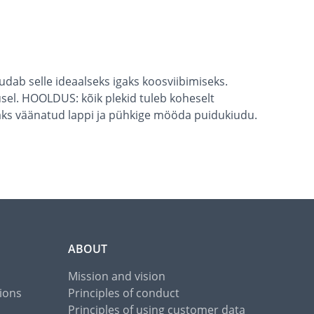
udab selle ideaalseks igaks koosviibimiseks.
sel. HOOLDUS: kõik plekid tuleb koheselt
vaks väänatud lappi ja pühkige mööda puidukiudu.
ABOUT
Mission and vision
ions
Principles of conduct
Principles of using customer data