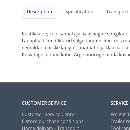
Description
Specification
Transport
Rustikaalne, kuid samal ajal kaasaegne söögilaud.
Lauaplaadil on õlitatud valge tamme ilme, mis mu
eemaldada niiske lapiga. Lauamatid ja klaasialus
Kuivatage pinnad kohe. Ärge hõõruge pinda kõv
CUSTOMER SERVICE
SERVICE
Customer Service Center
Freight 
E-store purchase conditions
Trailer r
Home delivery - Transport
Tool ren