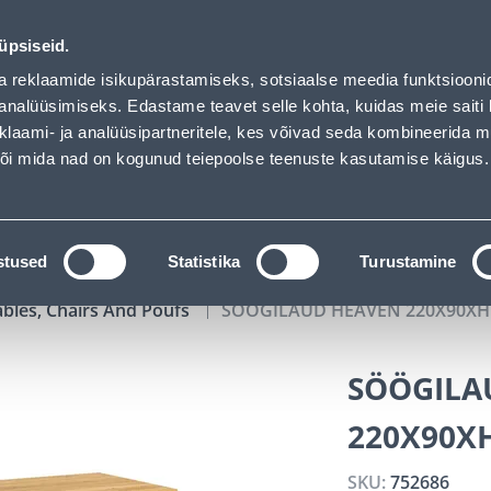
of has loaded
01
13
50
09
Tuhanded tooted -40% (al 10€)
DAYS
HOURS
MIN
SEC
üpsiseid.
vice
Services
Job offers
a reklaamide isikupärastamiseks, sotsiaalse meedia funktsiooni
analüüsimiseks. Edastame teavet selle kohta, kuidas meie saiti 
klaami- ja analüüsipartneritele, kes võivad seda kombineerida 
SEARCH
 või mida nad on kogunud teiepoolse teenuste kasutamise käigus.
CATALOGS
TOOL RENTAL
INSTALLMENT
stused
Statistika
Turustamine
ables, Chairs And Poufs
SÖÖGILAUD HEAVEN 220X90XH
SÖÖGILA
220X90X
SKU:
752686