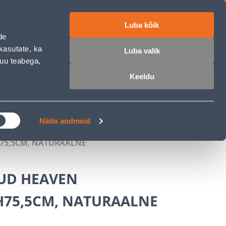
Luba kõik
ET
RU
EN
de
kasutate, ka
Luba valik
muu teabega,
Login
Wishlist
Cart
Keeldu
MASTERS CLUB
GARDEN PARADISE
Näita andmeid
75,5CM, NATURAALNE
UD HEAVEN
H75,5CM, NATURAALNE