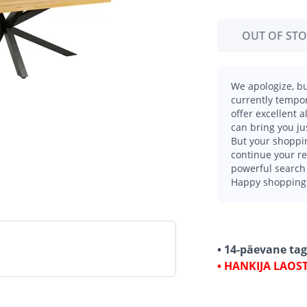
OUT OF ST
We apologize, bu
currently tempor
offer excellent 
can bring you ju
But your shoppin
continue your r
powerful search 
Happy shopping
• 14-päevane ta
• HANKIJA LAOS