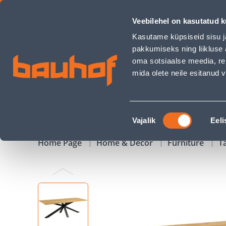
SÖÖGILAUD HEAVEN 220X90XH75,5CM, NATURAALNE - Bauh
Veebilehel on kasutatud k
Shops
Business Service Center
Customer Ser
Kasutame küpsiseid sisu j
pakkumiseks ning liikluse 
oma sotsiaalse meedia, re
mida olete neile esitanud
PRODUCTS
CAMPAIGNS
Nõusoleku
Vajalik
Eeli
valik
Home Page
Home & Decor
Furniture
T