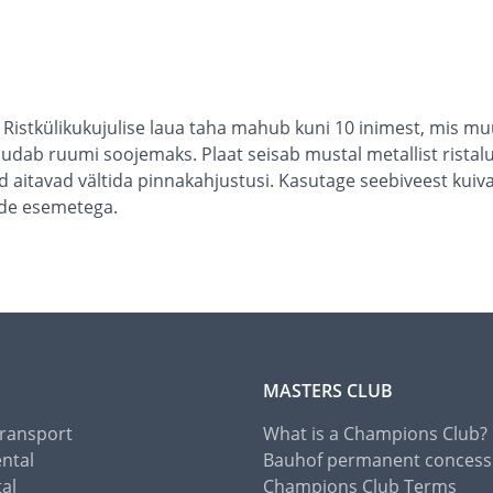
 Ristkülikukujulise laua taha mahub kuni 10 inimest, mis mu
udab ruumi soojemaks. Plaat seisab mustal metallist ristalu
ed aitavad vältida pinnakahjustusi. Kasutage seebiveest kui
ade esemetega.
MASTERS CLUB
Transport
What is a Champions Club?
ental
Bauhof permanent concess
tal
Champions Club Terms