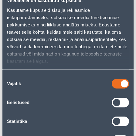
Veebilehel on kasutatud küpsiseid.
just as much joy!
Kasutame küpsiseid sisu ja reklaamide
But your shopping pleasure doesn't have to end here -
you can continue your research by returning
to the
isikupärastamiseks, sotsiaalse meedia funktsioonide
homepage
or use our powerful search function to
pakkumiseks ning liikluse analüüsimiseks. Edastame
discover even more great options. Happy shopping!
teavet selle kohta, kuidas meie saiti kasutate, ka oma
sotsiaalse meedia, reklaami- ja analüüsipartneritele, kes
võivad seda kombineerida muu teabega, mida olete neile
esitanud või mida nad on kogunud teiepoolse teenuste
• 14-päevane tagastusõigus.
kasutamise käigus.
• HANKIJA LAOST TELLITAV TOODE
Nõusoleku
Delivery is not possible
Vajalik
valik
Eelistused
Description
Statistika
Specification