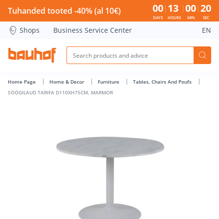
SÖÖGILAUD TARIFA D110XH75CM, MARMOR - Bauhof has lo
00
13
00
20
Tuhanded tooted -40% (al 10€)
DAYS
HOURS
MIN
SEC
Shops
Business Service Center
EN
Home Page
Home & Decor
Furniture
Tables, Chairs And Poufs
SÖÖGILAUD TARIFA D110XH75CM, MARMOR