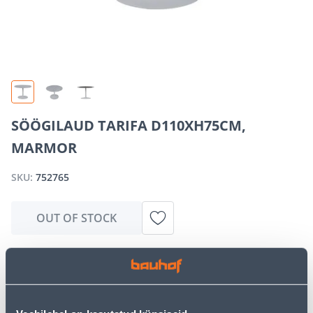
SÖÖGILAUD TARIFA D110XH75CM,
MARMOR
SKU:
752765
OUT OF STOCK
We apologize, but we inform you that the desired
product is currently temporarily out of stock due to
high demand. However, we offer excellent alternatives
from the same
product category
, which can bring you