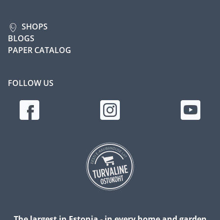
SHOPS
BLOGS
PAPER CATALOG
FOLLOW US
The largest in Estonia - in every home and garden