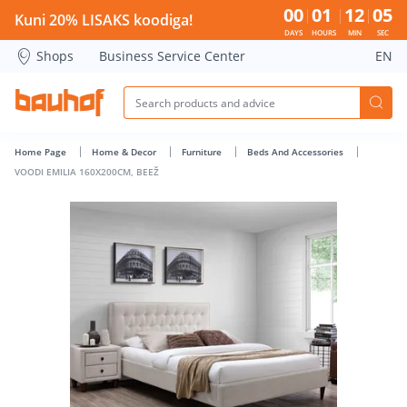
VOODI EMILIA 160X200CM, BEEŽ - Bauhof has loaded
00
01
12
04
Kuni 20% LISAKS koodiga!
DAYS
HOURS
MIN
SEC
Shops
Business Service Center
EN
Home Page
Home & Decor
Furniture
Beds And Accessories
VOODI EMILIA 160X200CM, BEEŽ