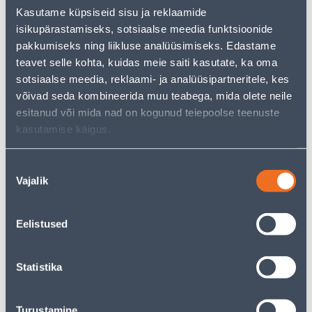
But your shopping pleasure doesn't have to end here -
Kasutame küpsiseid sisu ja reklaamide
you can continue your research by returning
to the
isikupärastamiseks, sotsiaalse meedia funktsioonide
homepage
or use our powerful search function to
discover even more great options. Happy shopping!
pakkumiseks ning liikluse analüüsimiseks. Edastame
teavet selle kohta, kuidas meie saiti kasutate, ka oma
sotsiaalse meedia, reklaami- ja analüüsipartneritele, kes
võivad seda kombineerida muu teabega, mida olete neile
• 14-päevane tagastusõigus.
esitanud või mida nad on kogunud teiepoolse teenuste
• HANKIJA LAOST TELLITAV TOODE
kasutamise käigus.
Delivery is not possible
Nõusoleku
Vajalik
valik
Eelistused
Description
Statistika
Specification
Transport
Turustamine