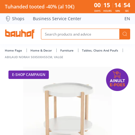
ABILAUD NORAH 50X50XH55CM, VALGE - Bauhof has loaded
00
15
14
54
Tuhanded tooted -40% (al 10€)
DAYS
HOURS
MIN
SEC
Shops
Business Service Center
EN
Home Page
Home & Decor
Furniture
Tables, Chairs And Poufs
ABILAUD NORAH 50X50XH55CM, VALGE
E-SHOP CAMPAIGN