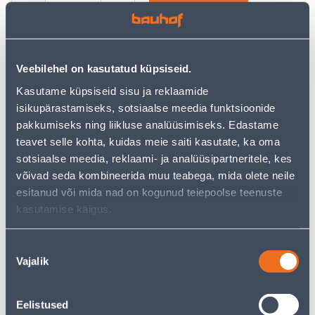
See availability
Veebilehel on kasutatud küpsiseid.
Kasutame küpsiseid sisu ja reklaamide
isikupärastamiseks, sotsiaalse meedia funktsioonide
• 14-päevane tagastusõigus.
pakkumiseks ning liikluse analüüsimiseks. Edastame
• HANKIJA LAOST TELLITAV TOODE
teavet selle kohta, kuidas meie saiti kasutate, ka oma
sotsiaalse meedia, reklaami- ja analüüsipartneritele, kes
võivad seda kombineerida muu teabega, mida olete neile
Installment calculator
esitanud või mida nad on kogunud teiepoolse teenuste
Deposit
Payments
kasutamise käigus.
Nõusoleku
Vajalik
26
valik
.44 €
Monthly payment
Eelistused