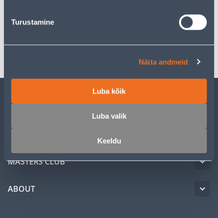
Specification
Turustamine
Transport
Näita andmeid
Luba kõik
CUSTOMER SERVICE
Luba valik
SERVICE
Keeldu
MASTERS CLUB
ABOUT