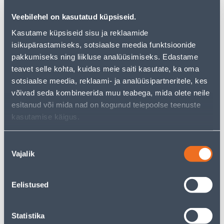
−
+
ADD TO CART
Veebilehel on kasutatud küpsiseid.
Kasutame küpsiseid sisu ja reklaamide
isikupärastamiseks, sotsiaalse meedia funktsioonide
pakkumiseks ning liikluse analüüsimiseks. Edastame
See availability
teavet selle kohta, kuidas meie saiti kasutate, ka oma
sotsiaalse meedia, reklaami- ja analüüsipartneritele, kes
• Pimendav ruloo mõõtmetega 200 x 175 cm.
võivad seda kombineerida muu teabega, mida olete neile
• Värv: tumehall.
esitanud või mida nad on kogunud teiepoolse teenuste
• 14-päevane tagastusõigus.
kasutamise käigus.
Nõusoleku
Courier service to home from 4,19 € from 2-5 tööpäeva
Vajalik
valik
Pick up from the store from 09.08.2026
Eelistused
Description
Statistika