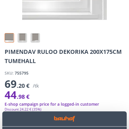
PIMENDAV RULOO DEKORIKA 200X175CM
TUMEHALL
SKU:
755795
69
.20 €
/tk
44
.98 €
E-shop campaign price for a logged-in customer
Discount
24
.
22 €
(35%)
The special prices of the online store may differ from the prices of
the regular store