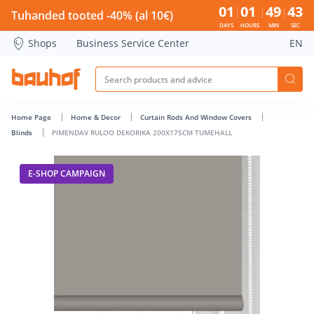
PIMENDAV RULOO DEKORIKA 200X175CM TUMEHALL - Bauho
01
01
49
43
Tuhanded tooted -40% (al 10€)
DAYS
HOURS
MIN
SEC
Shops
Business Service Center
EN
Home Page
Home & Decor
Curtain Rods And Window Covers
Blinds
PIMENDAV RULOO DEKORIKA 200X175CM TUMEHALL
E-SHOP CAMPAIGN