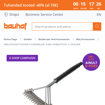
GRILLIPUHASTUSHARI CHARGRILLER, ILMA HARJASTETA, 3 OS
00
15
17
25
Tuhanded tooted -40% (al 10€)
DAYS
HOURS
MIN
SEC
Shops
Business Service Center
EN
Home Page
Garden
Barbecues And Accessories
Bbq Accessories
GRILLIPUHASTUSHARI CHARGRILLER, ILMA HARJASTETA, 3 OSALINE
E-SHOP CAMPAIGN