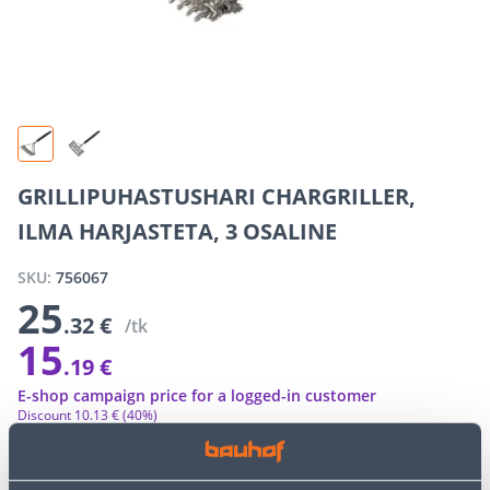
GRILLIPUHASTUSHARI CHARGRILLER,
ILMA HARJASTETA, 3 OSALINE
SKU:
756067
25
.32 €
/tk
15
.19 €
E-shop campaign price for a logged-in customer
Discount
10
.
13 €
(40%)
The special prices of the online store may differ from the prices of
the regular store