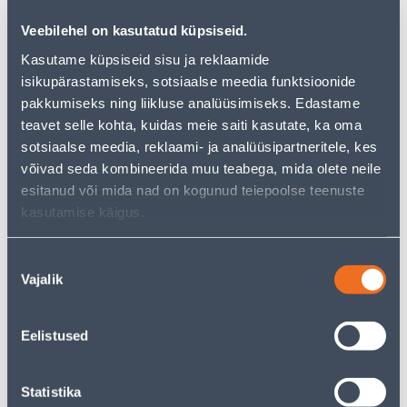
−
+
ADD TO CART
Veebilehel on kasutatud küpsiseid.
Kasutame küpsiseid sisu ja reklaamide
isikupärastamiseks, sotsiaalse meedia funktsioonide
pakkumiseks ning liikluse analüüsimiseks. Edastame
See availability
teavet selle kohta, kuidas meie saiti kasutate, ka oma
sotsiaalse meedia, reklaami- ja analüüsipartneritele, kes
võivad seda kombineerida muu teabega, mida olete neile
• 14-päevane tagastusõigus.
esitanud või mida nad on kogunud teiepoolse teenuste
• HANKIJA LAOST TELLITAV TOODE
kasutamise käigus.
Nõusoleku
Courier service to home from 3,69 € from 16.08.2026
Vajalik
valik
Parcel machine from 2,29 € from 16.08.2026
Eelistused
Description
Statistika