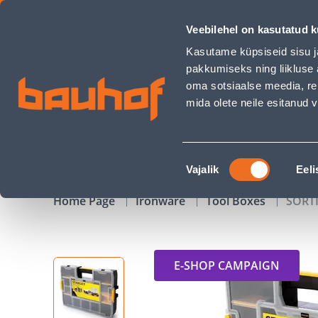
SORTIMENDIKOHVER STANLEY L EEMALDATAVATE VAHESEINT
Veebilehel on kasutatud k
Shops
Business Service Center
Customer Ser
Kasutame küpsiseid sisu j
pakkumiseks ning liikluse 
oma sotsiaalse meedia, re
mida olete neile esitanud
PRODUCTS
CAMPAIGNS
Nõusoleku
Vajalik
Eeli
valik
Home Page
Ironware
Tool Boxes
SORT
E-SHOP CAMPAIGN