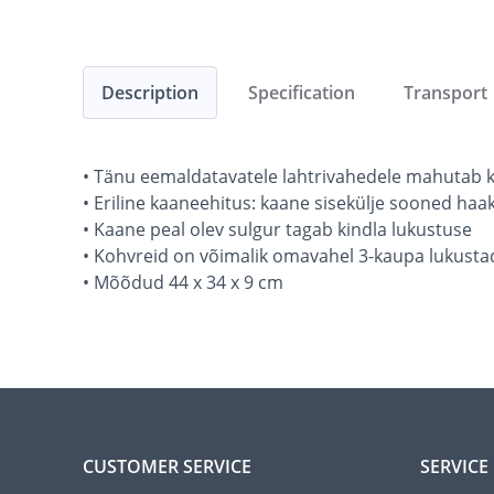
Description
Specification
Transport
• Tänu eemaldatavatele lahtrivahedele mahutab ko
• Eriline kaaneehitus: kaane sisekülje sooned haak
• Kaane peal olev sulgur tagab kindla lukustuse
• Kohvreid on võimalik omavahel 3-kaupa lukusta
• Mõõdud 44 x 34 x 9 cm
CUSTOMER SERVICE
SERVICE