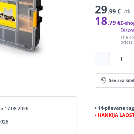
29
.99 €
/tk
18
.79 €
E-sho
Disco
The sp
prices
−
See availabil
• 14-päevane ta
om 17.08.2026
• HANKIJA LAOS
2026