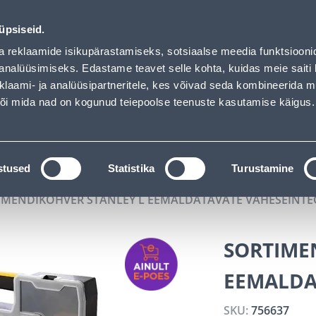
EGA - Bauhof has loaded
02
04
06
58
Tuhanded tooted -40% (al 10€)
DAYS
HOURS
MIN
SEC
üpsiseid.
vice
Services
Job offers
a reklaamide isikupärastamiseks, sotsiaalse meedia funktsiooni
analüüsimiseks. Edastame teavet selle kohta, kuidas meie saiti 
klaami- ja analüüsipartneritele, kes võivad seda kombineerida 
SEARCH
 või mida nad on kogunud teiepoolse teenuste kasutamise käigus.
CATALOGS
TOOL RENTAL
INSTALLMENT
stused
Statistika
Turustamine
IMENDIKOHVER STANLEY L EEMALDATAVATE VAHESEINTE
SORTIME
EEMALDA
SKU:
756637