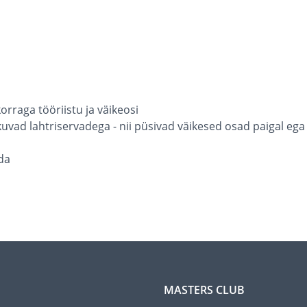
rraga tööriistu ja väikeosi
uvad lahtriservadega - nii püsivad väikesed osad paigal ega 
da
MASTERS CLUB