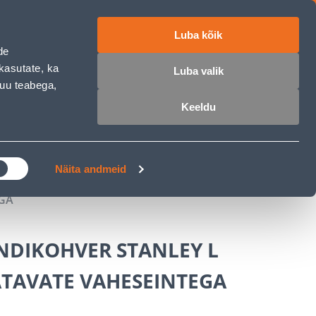
Luba kõik
ET
RU
EN
de
kasutate, ka
Luba valik
muu teabega,
Login
Wishlist
Cart
Keeldu
MASTERS CLUB
GARDEN PARADISE
Näita andmeid
GA
NDIKOHVER STANLEY L
TAVATE VAHESEINTEGA