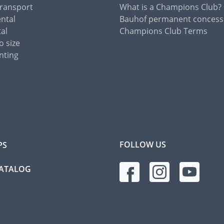
Transport
What is a Champions Club?
ental
Bauhof permanent concess
tal
Champions Club Terms
o size
nting
FOLLOW US
PS
CATALOG