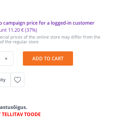
p campaign price for a logged-in customer
unt
11
.
20 €
(37%)
ecial prices of the online store may differ from the
 of the regular store
+
ADD TO CART
ity
gastusõigus.
T TELLITAV TOODE