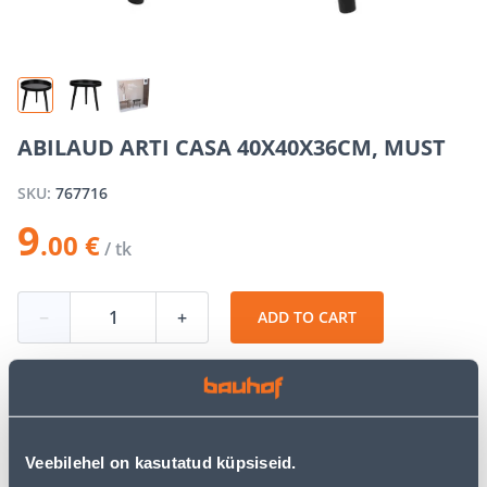
ABILAUD ARTI CASA 40X40X36CM, MUST
SKU:
767716
9
.00 €
/ tk
−
+
ADD TO CART
See availability
Veebilehel on kasutatud küpsiseid.