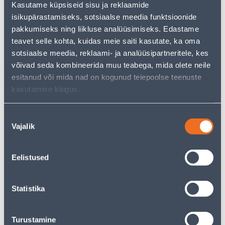
• Abilaud mõõtmetega 40 x 40 x 36 cm.
Kasutame küpsiseid sisu ja reklaamide
• Kandevõime 8 kg.
isikupärastamiseks, sotsiaalse meedia funktsioonide
• Värv must.
pakkumiseks ning liikluse analüüsimiseks. Edastame
• 14-päevane tagastusõigus
teavet selle kohta, kuidas meie saiti kasutate, ka oma
sotsiaalse meedia, reklaami- ja analüüsipartneritele, kes
võivad seda kombineerida muu teabega, mida olete neile
Courier service to home from 4,19 € from 2-5 tööpäeva
esitanud või mida nad on kogunud teiepoolse teenuste
kasutamise käigus.
Parcel machine from 2,29 € from 2-5 tööpäeva
Pick up from the store from 07.08.2026
Nõusoleku
Vajalik
valik
Eelistused
Description
Specification
Statistika
Transport
Turustamine