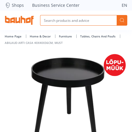
ABILAUD ARTI CASA 40X40X36CM, MUST - Bauhof has loade
Shops
Business Service Center
EN
Home Page
Home & Decor
Furniture
Tables, Chairs And Poufs
ABILAUD ARTI CASA 40X40X36CM, MUST