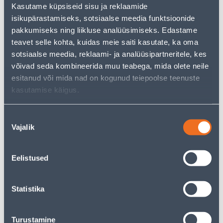
Kasutame küpsiseid sisu ja reklaamide
isikupärastamiseks, sotsiaalse meedia funktsioonide
pakkumiseks ning liikluse analüüsimiseks. Edastame
See availability
teavet selle kohta, kuidas meie saiti kasutate, ka oma
sotsiaalse meedia, reklaami- ja analüüsipartneritele, kes
• 14-päevane tagastusõigus.
võivad seda kombineerida muu teabega, mida olete neile
esitanud või mida nad on kogunud teiepoolse teenuste
kasutamise käigus.
Courier service to home from 4,99 € from 2-5 tööpäeva
Pick up from the store from 10.08.2026
Nõusoleku
Vajalik
valik
Eelistused
Description
Statistika
Specification
Transport
Turustamine