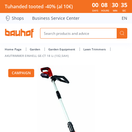
AKUTRIMMER EINHELL GE-CT 18 Li (1X2,5AH) - Bauhof has l
00
08
30
34
Tuhanded tooted -40% (al 10€)
DAYS
HOURS
MIN
SEC
Shops
Business Service Center
EN
Home Page
Garden
Garden Equipment
Lawn Trimmers
AKUTRIMMER EINHELL GE-CT 18 Li (1X2,5AH)
CAMPAIGN