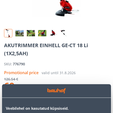
AKUTRIMMER EINHELL GE-CT 18 Li
(1X2,5AH)
SKU:
776790
Promotional price
valid until
31.8.2026
126
.54 €
69
.90 €
/ tk
−
+
ADD TO CART
Veebilehel on kasutatud küpsiseid.