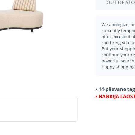
OUT OF ST
We apologize, bu
currently tempor
offer excellent 
can bring you ju
But your shoppin
continue your r
powerful search 
Happy shopping
• 14-päevane ta
• HANKIJA LAOS