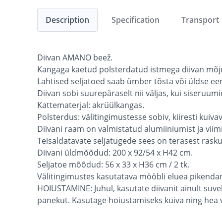
Description
Specification
Transport
Diivan AMANO beež.
Kangaga kaetud polsterdatud istmega diivan mõjub
Lahtised seljatoed saab ümber tõsta või üldse eem
Diivan sobi suurepäraselt nii väljas, kui siseruum
Kattematerjal: akrüülkangas.
Polsterdus: välitingimustesse sobiv, kiiresti kuiv
Diivani raam on valmistatud alumiiniumist ja viim
Teisaldatavate seljatugede sees on terasest rasku
Diivani üldmõõdud: 200 x 92/54 x H42 cm.
Seljatoe mõõdud: 56 x 33 x H36 cm / 2 tk.
Välitingimustes kasutatava mööbli eluea pikenda
HOIUSTAMINE: Juhul, kasutate diivanit ainult su
panekut. Kasutage hoiustamiseks kuiva ning hea v