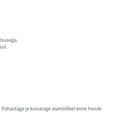
alsusega.
sil.
. Puhastage ja kuivatage aiamööbel enne hoiule