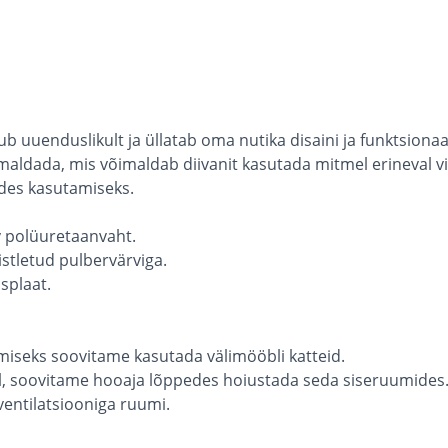
 uuenduslikult ja üllatab oma nutika disaini ja funktsiona
aldada, mis võimaldab diivanit kasutada mitmel erineval vii
ides kasutamiseks.
av polüuretaanvaht.
istletud pulbervärviga.
splaat.
miseks soovitame kasutada välimööbli katteid.
vel, soovitame hooaja lõppedes hoiustada seda siseruumides
entilatsiooniga ruumi.