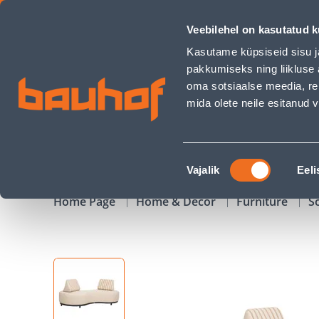
DIIVAN AMANO 2-KOHALINE, BEEŽ - Bauhof has loaded
Veebilehel on kasutatud k
Shops
Business Service Center
Customer Ser
Kasutame küpsiseid sisu j
pakkumiseks ning liikluse 
oma sotsiaalse meedia, re
mida olete neile esitanud
PRODUCTS
CAMPAIGNS
Nõusoleku
Vajalik
Eeli
valik
Home Page
Home & Decor
Furniture
S