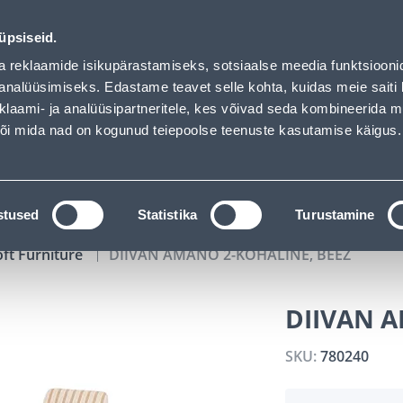
00
11
28
48
Tuhanded tooted -40% (al 10€)
DAYS
HOURS
MIN
SEC
üpsiseid.
vice
Services
Job offers
a reklaamide isikupärastamiseks, sotsiaalse meedia funktsiooni
analüüsimiseks. Edastame teavet selle kohta, kuidas meie saiti 
klaami- ja analüüsipartneritele, kes võivad seda kombineerida 
SEARCH
 või mida nad on kogunud teiepoolse teenuste kasutamise käigus.
CATALOGS
TOOL RENTAL
INSTALLMENT
stused
Statistika
Turustamine
oft Furniture
DIIVAN AMANO 2-KOHALINE, BEEŽ
DIIVAN A
SKU:
780240