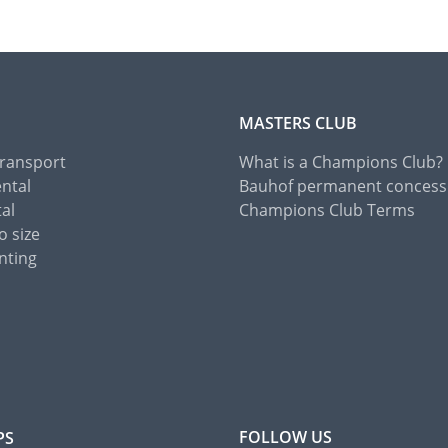
MASTERS CLUB
Transport
What is a Champions Club?
ental
Bauhof permanent concess
tal
Champions Club Terms
o size
nting
FOLLOW US
PS