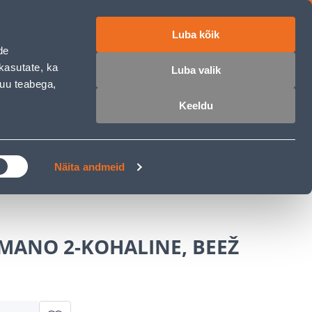
Luba kõik
ET
RU
EN
de
kasutate, ka
Luba valik
muu teabega,
Login
Wishlist
Cart
Keeldu
MASTERS CLUB
GARDEN PARADISE
Näita andmeid
MANO 2-KOHALINE, BEEŽ