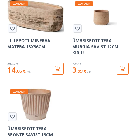
CAMPAIGN
CAMPAIGN
LILLEPOTT MINERVA
ÜMBRISPOTT TERA
MATERA 13X36CM
MURGIA SAVIST 12CM
KIRJU
29
.32 €
7
.99 €
14
3
.66 €
.99 €
/ tk
/ tk
CAMPAIGN
ÜMBRISPOTT TERA
BRONTE SAVIST 13CM