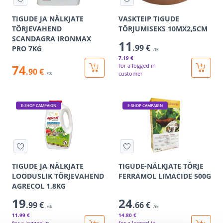
TIGUDE JA NÄLKJATE
VASKTEIP TIGUDE
TÕRJEVAHEND
TÕRJUMISEKS 10MX2,5CM
SCANDAGRA IRONMAX
11
.99 €
PRO 7KG
/tk
7
.19 €
74
for a logged in
.90 €
customer
/tk
E-SHOP CAMPAIGN
E-SHOP CAMPAIGN
TIGUDE JA NÄLKJATE
TIGUDE-NÄLKJATE TÕRJE
LOODUSLIK TÕRJEVAHEND
FERRAMOL LIMACIDE 500G
AGRECOL 1,8KG
19
24
.99 €
.66 €
/tk
/tk
11
.99 €
14
.80 €
for a logged in
for a logged in