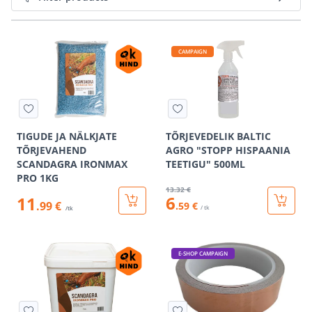
CAMPAIGN
TIGUDE JA NÄLKJATE
TÕRJEVEDELIK BALTIC
TÕRJEVAHEND
AGRO "STOPP HISPAANIA
SCANDAGRA IRONMAX
TEETIGU" 500ML
PRO 1KG
13
.32 €
6
11
.99 €
.59 €
/ tk
/tk
E-SHOP CAMPAIGN