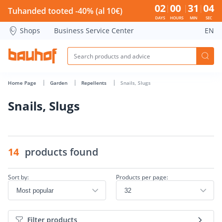
Snails, Slugs - Bauhof has loaded
02
00
31
04
Tuhanded tooted -40% (al 10€)
DAYS
HOURS
MIN
SEC
Shops
Business Service Center
EN
Home Page
Garden
Repellents
Snails, Slugs
Snails, Slugs
14
products found
Sort by:
Products per page:
Filter products