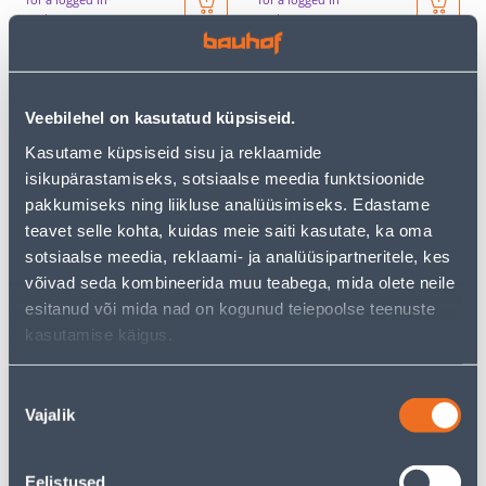
customer
customer
CAMPAIGN
CAMPAIGN
Veebilehel on kasutatud küpsiseid.
Kasutame küpsiseid sisu ja reklaamide
isikupärastamiseks, sotsiaalse meedia funktsioonide
pakkumiseks ning liikluse analüüsimiseks. Edastame
TIGUDE TÕRJEGRAANULID
VASKTEIP TARMO 3CMX4M
teavet selle kohta, kuidas meie saiti kasutate, ka oma
BALTIC AGRO IRONMAX
sotsiaalse meedia, reklaami- ja analüüsipartneritele, kes
PRO 1KG
võivad seda kombineerida muu teabega, mida olete neile
19
.99 €
7
.99 €
esitanud või mida nad on kogunud teiepoolse teenuste
11
4
.99 €
.49 €
/ tk
/ tk
kasutamise käigus.
Nõusoleku
E-SHOP CAMPAIGN
CAMPAIGN
Vajalik
valik
Eelistused