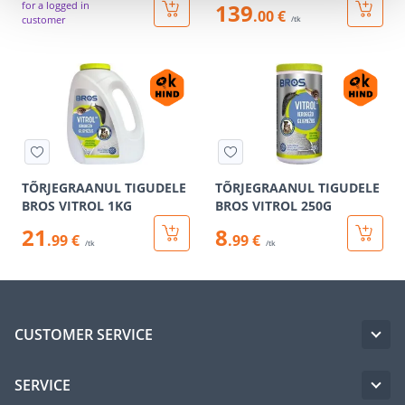
for a logged in
139
.00 €
customer
/tk
TÕRJEGRAANUL TIGUDELE
TÕRJEGRAANUL TIGUDELE
BROS VITROL 1KG
BROS VITROL 250G
21
8
.99 €
.99 €
/tk
/tk
CUSTOMER SERVICE
SERVICE