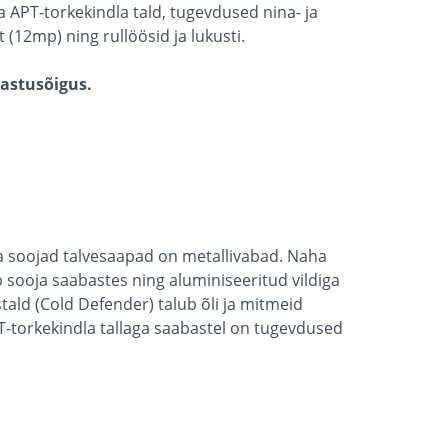
a APT-torkekindla tald, tugevdused nina- ja
st (12mp) ning rullöösid ja lukusti.
gastusõigus.
ga soojad talvesaapad on metallivabad. Naha
 sooja saabastes ning aluminiseeritud vildiga
istald (Cold Defender) talub õli ja mitmeid
-torkekindla tallaga saabastel on tugevdused