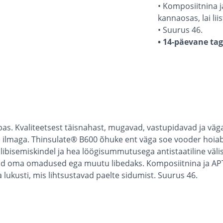
• Komposiitnina j
kannaosas, lai lii
• Suurus 46.
• 14-päevane ta
as. Kvaliteetsest täisnahast, mugavad, vastupidavad ja vä
ke ilmaga. Thinsulate® B600 õhuke ent väga soe vooder hoiab
ist libisemiskindel ja hea löögisummutusega antistaatiline väl
tald oma omadused ega muutu libedaks. Komposiitnina ja APT
ja lukusti, mis lihtsustavad paelte sidumist. Suurus 46.