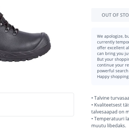
OUT OF ST
We apologize, bu
currently tempor
offer excellent 
can bring you ju
But your shoppin
continue your r
powerful search 
Happy shopping
• Talvine turvasa
• Kvaliteetsest t
talvesaapad on m
• Temperatuuri l
muutu libedaks.