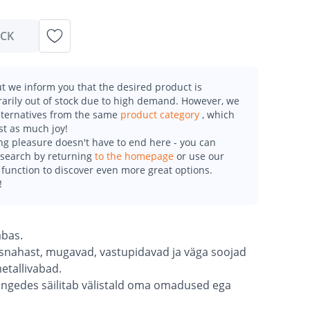
OCK
t we inform you that the desired product is
arily out of stock due to high demand. However, we
alternatives from the same
product category
, which
st as much joy!
g pleasure doesn't have to end here - you can
esearch by returning
to the homepage
or use our
function to discover even more great options.
!
abas.
äisnahast, mugavad, vastupidavad ja väga soojad
etallivabad.
angedes säilitab välistald oma omadused ega