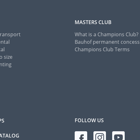
MASTERS CLUB
Transport
What is a Champions Club?
ental
Bauhof permanent concess
tal
Champions Club Terms
o size
nting
FOLLOW US
PS
CATALOG