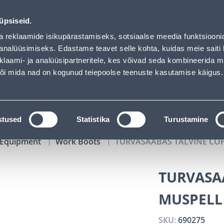
6 - Bauhof has loaded
02
05
42
44
Tuhanded tooted -40% (al 10€)
DAYS
HOURS
MIN
SEC
üpsiseid.
vice
Services
Job offers
a reklaamide isikupärastamiseks, sotsiaalse meedia funktsiooni
analüüsimiseks. Edastame teavet selle kohta, kuidas meie saiti 
klaami- ja analüüsipartneritele, kes võivad seda kombineerida 
SEARCH
 või mida nad on kogunud teiepoolse teenuste kasutamise käigus.
CATALOGS
TOOL RENTAL
INSTALLMENT
stused
Statistika
Turustamine
y Equipment
Work Boots
TURVASAABAS TALVINE COFR
TURVASA
MUSPELL 
SKU:
690275