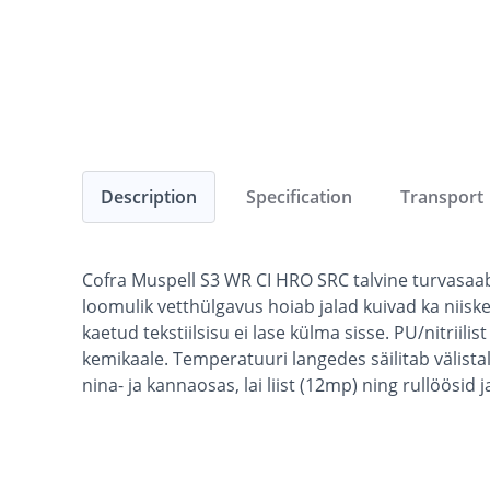
Description
Specification
Transport
Cofra Muspell S3 WR CI HRO SRC talvine turvasaab
loomulik vetthülgavus hoiab jalad kuivad ka niis
kaetud tekstiilsisu ei lase külma sisse. PU/nitriil
kemikaale. Temperatuuri langedes säilitab välis
nina- ja kannaosas, lai liist (12mp) ning rullöösid 