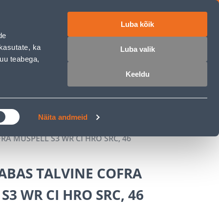
Luba kõik
ET
RU
EN
de
kasutate, ka
Luba valik
muu teabega,
Login
Wishlist
Cart
Keeldu
MASTERS CLUB
GARDEN PARADISE
Näita andmeid
A MUSPELL S3 WR CI HRO SRC, 46
ABAS TALVINE COFRA
S3 WR CI HRO SRC, 46