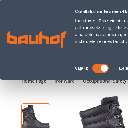
TURVASAABAS TALVINE COFRA MUSPELL S3 WR CI HRO SRC, 4
Veebilehel on kasutatud k
Shops
Business Service Center
Customer Ser
Kasutame küpsiseid sisu j
pakkumiseks ning liikluse 
oma sotsiaalse meedia, re
mida olete neile esitanud
PRODUCTS
CAMPAIGNS
Nõusoleku
Vajalik
Eeli
valik
Home Page
Ironware
Occupational Safet