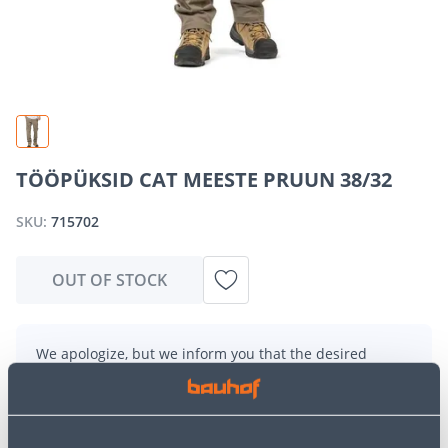
TÖÖPÜKSID CAT MEESTE PRUUN 38/32
SKU:
715702
OUT OF STOCK
We apologize, but we inform you that the desired
product is currently temporarily out of stock due to
high demand. However, we offer excellent alternatives
from the same
product category
, which can bring you
just as much joy!