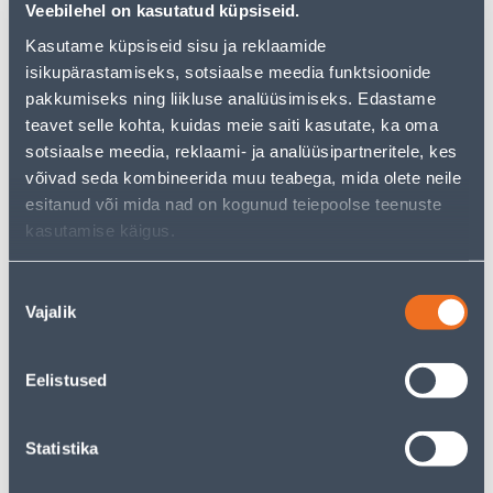
But your shopping pleasure doesn't have to end here -
Veebilehel on kasutatud küpsiseid.
you can continue your research by returning
to the
Kasutame küpsiseid sisu ja reklaamide
homepage
or use our powerful search function to
discover even more great options. Happy shopping!
isikupärastamiseks, sotsiaalse meedia funktsioonide
pakkumiseks ning liikluse analüüsimiseks. Edastame
teavet selle kohta, kuidas meie saiti kasutate, ka oma
• Meeste vastupidavad tööpüksid.
sotsiaalse meedia, reklaami- ja analüüsipartneritele, kes
• Tugevdatud põlveosa.
võivad seda kombineerida muu teabega, mida olete neile
• Pükstel on multifunktsionaalsed taskud.
esitanud või mida nad on kogunud teiepoolse teenuste
• Suurus 38/32, värvus: pruun.
kasutamise käigus.
• 14-päevane tagastusõigus.
Nõusoleku
Vajalik
Delivery is not possible
valik
Eelistused
Description
Statistika
Specification