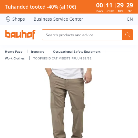
TÖÖPÜKSID CAT MEESTE PRUUN 38/32 - Bauhof has loaded
00
11
29
28
Tuhanded tooted -40% (al 10€)
DAYS
HOURS
MIN
SEC
Shops
Business Service Center
EN
Home Page
Ironware
Occupational Safety Equipment
Work Clothes
TÖÖPÜKSID CAT MEESTE PRUUN 38/32