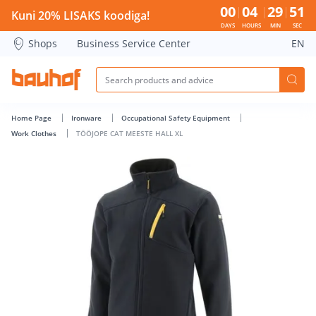
TÖÖJOPE CAT MEESTE HALL XL - Bauhof has loaded
00
04
29
51
Kuni 20% LISAKS koodiga!
DAYS
HOURS
MIN
SEC
Shops
Business Service Center
EN
Home Page
Ironware
Occupational Safety Equipment
Work Clothes
TÖÖJOPE CAT MEESTE HALL XL