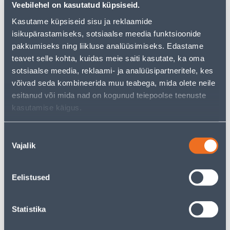
But your shopping pleasure doesn't have to end here -
Veebilehel on kasutatud küpsiseid.
you can continue your research by returning
to the
Kasutame küpsiseid sisu ja reklaamide
homepage
or use our powerful search function to
discover even more great options. Happy shopping!
isikupärastamiseks, sotsiaalse meedia funktsioonide
pakkumiseks ning liikluse analüüsimiseks. Edastame
teavet selle kohta, kuidas meie saiti kasutate, ka oma
• Meeste vee- ja tuulekindlast materjalist soojahoidev
sotsiaalse meedia, reklaami- ja analüüsipartneritele, kes
jope.
võivad seda kombineerida muu teabega, mida olete neile
• Lukuga taskud ning reguleeritavad käised.
esitanud või mida nad on kogunud teiepoolse teenuste
• Suurus XL, värvus: hall.
kasutamise käigus.
• 14-päevane tagastusõigus.
Nõusoleku
Vajalik
Delivery is not possible
valik
Eelistused
Description
Statistika
Specification