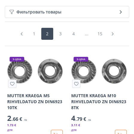
Фильтровать товары
1
2
3
4
...
15
Э-ЦЕНА
Э-ЦЕНА
MUTTER KRAEGA M5
MUTTER KRAEGA M10
RIHVELDATUD ZN DIN6923
RIHVELDATUD ZN DIN6923
10TK
8TK
2
4
.66 €
.79 €
/tk
/tk
1
.73 €
3
.11 €
для
для