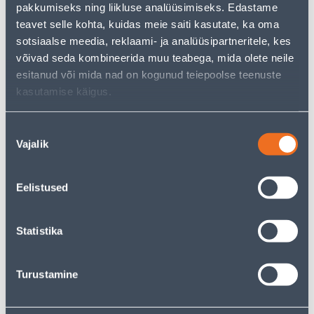
pakkumiseks ning liikluse analüüsimiseks. Edastame
teavet selle kohta, kuidas meie saiti kasutate, ka oma
Э-ЦЕНА
Э-ЦЕНА
sotsiaalse meedia, reklaami- ja analüüsipartneritele, kes
võivad seda kombineerida muu teabega, mida olete neile
esitanud või mida nad on kogunud teiepoolse teenuste
kasutamise käigus.
VEDRUSEIB M10 KZN 50TK
VEDRUSEIB M12 KZN 25TK
Nõusoleku
PAKIS
PAKIS
Vajalik
valik
5
6
.59 €
.66 €
/tk
/tk
3
.63 €
4
.33 €
для
для
Eelistused
авторизованного
авторизованного
клиента
клиента
Statistika
Э-ЦЕНА
Э-ЦЕНА
Turustamine