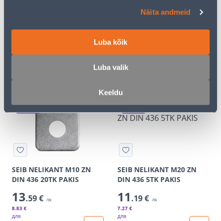
Näita andmeid
VEDRUSEIB M20 KZN 10TK
SEIB NELIKANT M8 ZN DIN
PAKIS
436 25TK PAKIS
18
16
Luba kõik
.66 €
.26 €
/tk
/tk
12
.13 €
10
.57 €
для
для
Luba valik
авторизованного
авторизованного
клиента
клиента
Keeldu
Э-ЦЕНА
Э-ЦЕНА
SEIB NELIKANT M10 ZN
SEIB NELIKANT M20 ZN
DIN 436 20TK PAKIS
DIN 436 5TK PAKIS
13
11
.59 €
.19 €
/tk
/tk
8
.83 €
7
.27 €
для
для