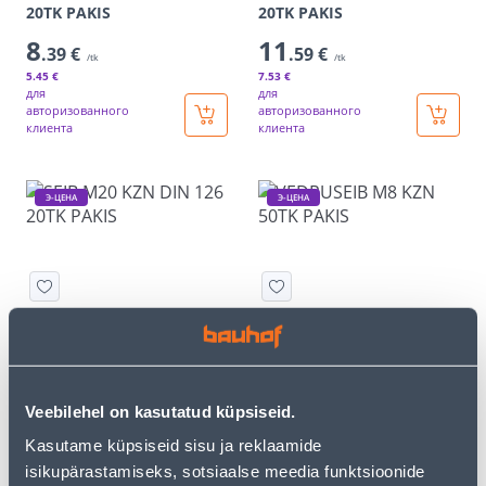
20TK PAKIS
20TK PAKIS
8
11
.39 €
.59 €
/tk
/tk
5
.45 €
7
.53 €
для
для
авторизованного
авторизованного
клиента
клиента
Э-ЦЕНА
Э-ЦЕНА
SEIB M20 KZN DIN 126
VEDRUSEIB M8 KZN 50TK
20TK PAKIS
PAKIS
13
9
.86 €
.32 €
/tk
/tk
Veebilehel on kasutatud küpsiseid.
9
.01 €
6
.06 €
для
для
Kasutame küpsiseid sisu ja reklaamide
авторизованного
авторизованного
клиента
клиента
isikupärastamiseks, sotsiaalse meedia funktsioonide