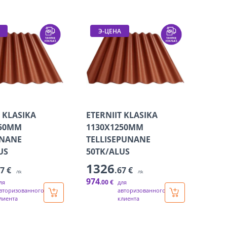
Э-ЦЕНА
T KLASIKA
ETERNIIT KLASIKA
250MM
1130X1250MM
NANE
TELLISEPUNANE
US
50TK/ALUS
1326
67 €
.67 €
/tk
/tk
974
.00 €
ля
для
вторизованного
авторизованного
лиента
клиента