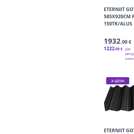
ETERNIIT GO
585X920CM 
150TK/ALUS
1932
.00 €
1222
.00 €
для
авто
клие
Э-ЦЕНА
ETERNIIT GO