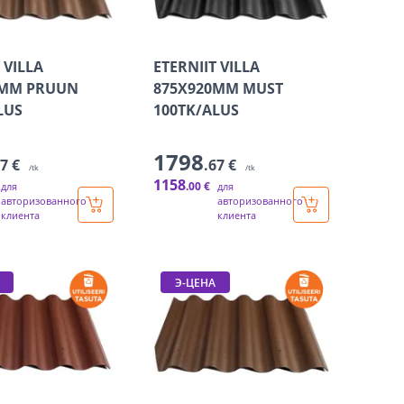
 VILLA
ETERNIIT VILLA
0MM PRUUN
875X920MM MUST
LUS
100TK/ALUS
1798
67 €
.67 €
/tk
/tk
1158
.00 €
для
для
авторизованного
авторизованного
клиента
клиента
Э-ЦЕНА