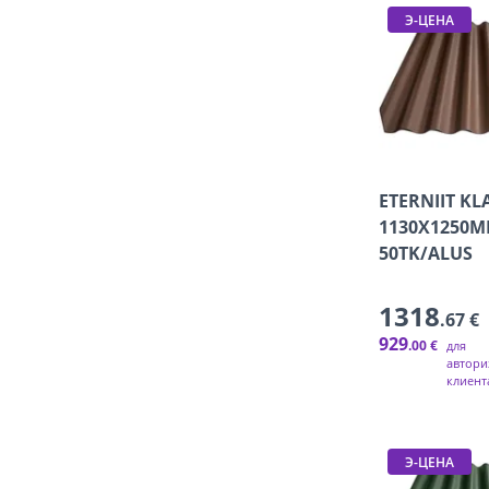
Э-ЦЕНА
ETERNIIT KL
1130X1250
50TK/ALUS
1318
.67 €
929
.00 €
для
автори
клиент
Э-ЦЕНА