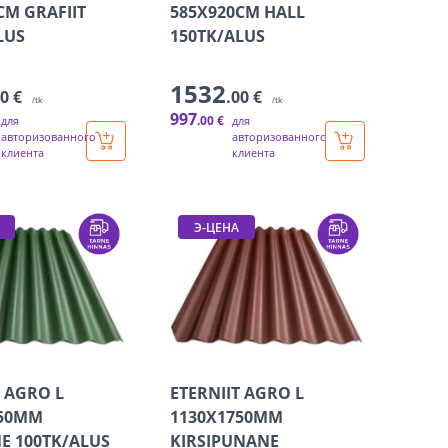
CM GRAFIIT
585X920CM HALL
LUS
150TK/ALUS
1532
00 €
.00 €
/tk
/tk
997
.00 €
для
для
авторизованного
авторизованного
клиента
клиента
Э-ЦЕНА
T AGRO L
ETERNIIT AGRO L
750MM
1130X1750MM
E 100TK/ALUS
KIRSIPUNANE