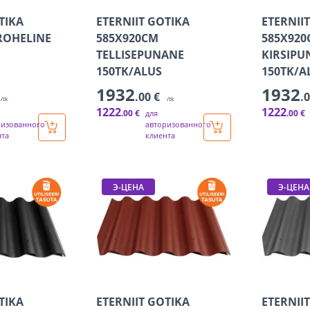
TIKA
ETERNIIT GOTIKA
ETERNII
ROHELINE
585X920CM
585X920
TELLISEPUNANE
KIRSIPU
150TK/ALUS
150TK/A
1932
1932
.00 €
.
/tk
/tk
1222
1222
.00 €
.00 €
для
ризованного
авторизованного
нта
клиента
Э-ЦЕНА
Э-ЦЕНА
TIKA
ETERNIIT GOTIKA
ETERNII