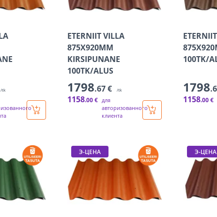
LLA
ETERNIIT VILLA
ETERNIIT
875X920MM
875X92
ANE
KIRSIPUNANE
100TK/A
100TK/ALUS
1798
1798
.67 €
.
/tk
/tk
1158
1158
.00 €
.00 €
для
ризованного
авторизованного
нта
клиента
Э-ЦЕНА
Э-ЦЕНА