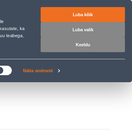
работе
ET
RU
EN
Luba kõik
de
Войти
Избранное
Корзина
kasutate, ka
Luba valik
muu teabega,
Keeldu
РОЧКА
КЛУБ МАСТЕРОВ
БЛОГИ
Näita andmeid