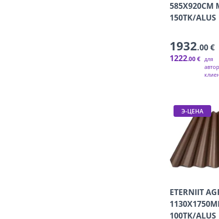
585X920CM 
150TK/ALUS
1932
.00 €
1222
.00 €
для
авто
клие
Э-ЦЕНА
ETERNIIT AG
1130X1750
100TK/ALUS