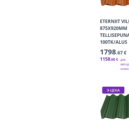
ETERNIIT VI
875X920MM
TELLISEPUN
100TK/ALUS
1798
.67 €
1158
.00 €
для
авто
клие
Э-ЦЕНА