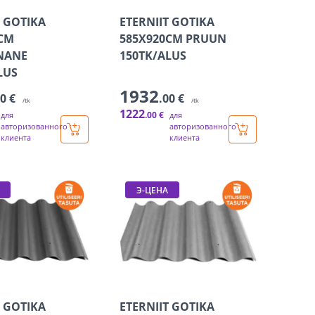
T GOTIKA
ETERNIIT GOTIKA
CM
585X920CM PRUUN
NANE
150TK/ALUS
LUS
1932
00 €
.00 €
/tk
/tk
1222
.00 €
для
для
авторизованного
авторизованного
клиента
клиента
Э-ЦЕНА
T GOTIKA
ETERNIIT GOTIKA