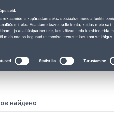
Обслуживание частных клиентов
Услуги
Предложения о 
üpsiseid.
a reklaamide isikupärastamiseks, sotsiaalse meedia funktsiooni
ПОИСК
analüüsimiseks. Edastame teavet selle kohta, kuidas meie saiti 
klaami- ja analüüsipartneritele, kes võivad seda kombineerida 
 või mida nad on kogunud teiepoolse teenuste kasutamise käigus.
АТАЛОГИ
АРЕНДА ИНСТРУМЕНТОВ
РАСС
d
Alused
stused
Statistika
Turustamine
ров найдено