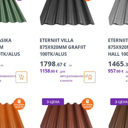
ASIKA
ETERNIIT VILLA
ETERNIIT
MM
875X920MM GRAFIIT
875X92
0TK/ALUS
100TK/ALUS
HALL 10
1798
1465
.67 €
.
/tk
/tk
1158
957
.00 €
.00 €
для
д
зованного
авторизованного
а
а
клиента
к
Э-ЦЕНА
Э-ЦЕНА