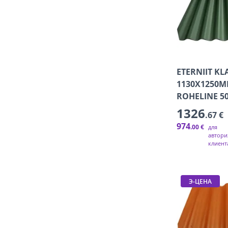
ETERNIIT KL
1130X1250
ROHELINE 5
1326
.67 €
974
.00 €
для
автори
клиент
Э-ЦЕНА