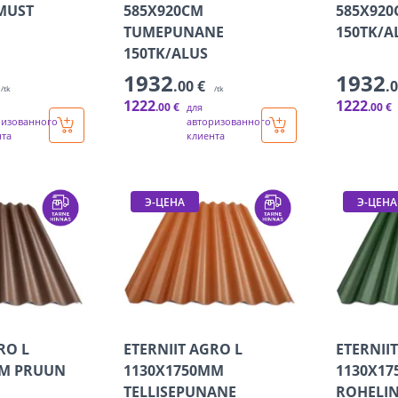
MUST
585X920CM
585X920
TUMEPUNANE
150TK/A
150TK/ALUS
1932
1932
.00 €
.
/tk
/tk
1222
1222
.00 €
.00 €
для
ризованного
авторизованного
нта
клиента
Э-ЦЕНА
Э-ЦЕНА
RO L
ETERNIIT AGRO L
ETERNII
MM PRUUN
1130X1750MM
1130X1
TELLISEPUNANE
ROHELIN