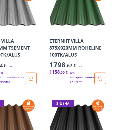
 VILLA
ETERNIIT VILLA
0MM TSEMENT
875X920MM ROHELINE
0TK/ALUS
100TK/ALUS
1798
34 €
.67 €
/tk
/tk
1158
.00 €
ля
для
вторизованного
авторизованного
лиента
клиента
Э-ЦЕНА