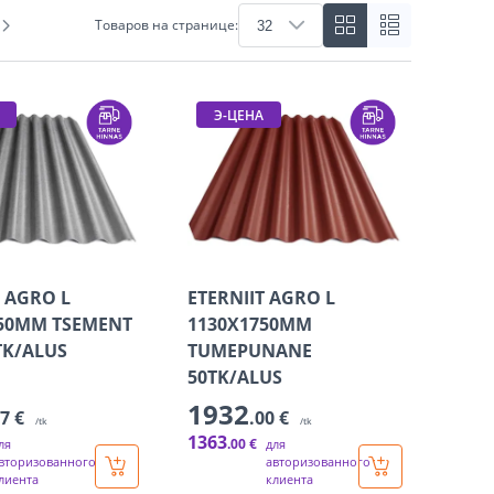
Товаров на странице:
Э-ЦЕНА
T AGRO L
ETERNIIT AGRO L
50MM TSEMENT
1130X1750MM
TK/ALUS
TUMEPUNANE
50TK/ALUS
1932
67 €
.00 €
/tk
/tk
1363
.00 €
ля
для
вторизованного
авторизованного
лиента
клиента