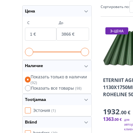
Сортировать по:
Цена
С
До
Э-ЦЕНА
Наличие
Показать только в наличии
ETERNIIT AG
(92)
1130X1750
Показать все товары
(98)
ROHELINE 5
Tootjamaa
1932
Эстония
(1)
.00 €
1363
.00 €
для
Bränd
авто
клие
benders