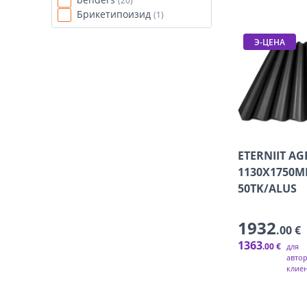
(20)
Брикетипоизид
(1)
Э-ЦЕНА
ETERNIIT AG
1130X1750
50TK/ALUS
1932
.00 €
1363
.00 €
для
авто
клие