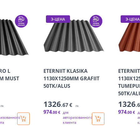
Э-ЦЕНА
Э-ЦЕНА
RO L
ETERNIIT KLASIKA
ETERNII
MM MUST
1130X1250MM GRAFIIT
1130X1
50TK/ALUS
TUMEPU
50TK/AL
1326
1326
.67 €
.
/tk
/tk
974
974
.00 €
.00 €
для
д
ризованного
авторизованного
а
нта
клиента
к