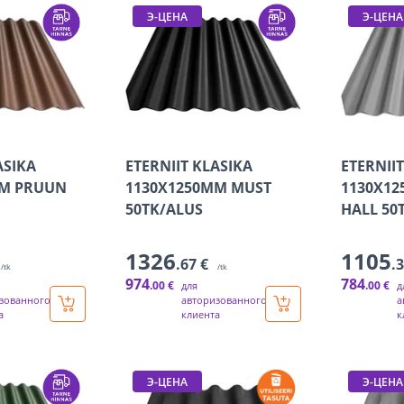
Э-ЦЕНА
Э-ЦЕНА
ASIKA
ETERNIIT KLASIKA
ETERNII
MM PRUUN
1130X1250MM MUST
1130X12
50TK/ALUS
HALL 50
1326
1105
.67 €
.
/tk
/tk
974
784
.00 €
.00 €
для
д
зованного
авторизованного
а
а
клиента
к
Э-ЦЕНА
Э-ЦЕНА